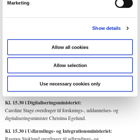
Marketing
l
Kl. 15.00 i Social- og Boligministeriet:
e
Sophie Hæstorp Andersen overdrager til socialminister og
c
minister for nordisk samarbejde Monika Rubin samt børne-,
Show details
t
ældre- og boligminister Jacob Mark.
i
o
Kl. 15.00 i Justitsministeriet:
Allow all cookies
n
Peter Hummelgaard overdrager til justitsminister Nicolai
Wammen.
Allow selection
Kl. 15.30 i Transportministeriet:
Thomas Danielsen overdrager til by-, land- og transportminister
Use necessary cookies only
Signe Munk.
Kl. 15.30 i Digitaliseringsministeriet:
Caroline Stage overdrager til forsknings-, uddannelses- og
digitaliseringsminister Christina Egelund.
Kl. 15.30 i Udlændinge- og Integrationsministeriet:
Rasmus Stoklund overdrager til udlændinge- og