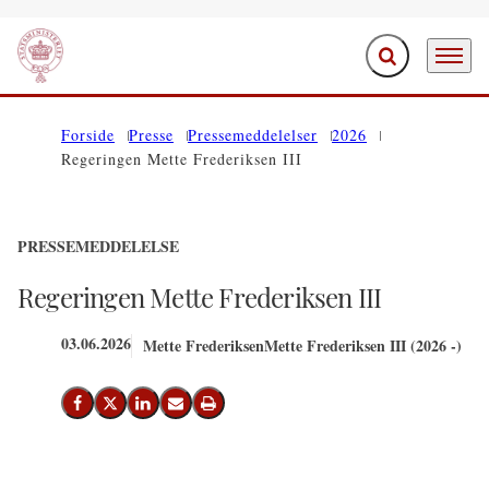
Fold søgefelt ud
Menu
Gå til forsiden
Forside
Presse
Pressemeddelelser
2026
Regeringen Mette Frederiksen III
PRESSEMEDDELELSE
Regeringen Mette Frederiksen III
03.06.2026
Mette Frederiksen
Mette Frederiksen III (2026 -)
Del på Facebook
Del på X (Twitter)
Del på LinkedIn
Send email
Print