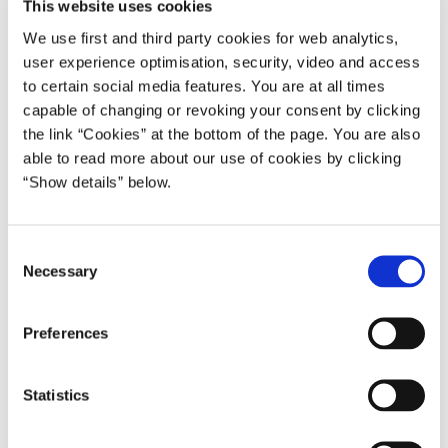
This website uses cookies
Kl. 14.00 i Ministeriet for Grøn Trepart:
We use first and third party cookies for web analytics,
Jeppe Bruus overdrager til minister for natur og dyrevelfærd
user experience optimisation, security, video and access
Christian Rabjerg Madsen.
to certain social media features. You are at all times
capable of changing or revoking your consent by clicking
Kl. 14.30 i Økonomiministeriet:
the link “Cookies” at the bottom of the page. You are also
Stephanie Lose overdrager til økonomi- og indenrigsminister Pia
able to read more about our use of cookies by clicking
Olsen Dyhr.
“Show details” below.
Kl. 14.30 i Kulturministeriet:
Jakob Engel-Schmidt overdrager til kulturminister Zenia Stampe.
C
Kl. 14.30 i Udenrigsministeriet:
Necessary
o
Marie Bjerre overdrager til udenrigsminister Lars Løkke
n
Rasmussen.
s
Preferences
e
Kl. 15.00 i Miljø- og Ligestillingsministeriet:
n
Magnus Heunicke overdrager til miljøminister Maria Reumert
t
Statistics
Gjerding samt beskæftigelsesminister og minister for ligestilling
S
Ane Halsboe-Jørgensen.
e