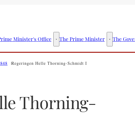
rime Minister's Office
The Prime Minister
The Gove
The Prime Minister's Office - More links
The Prime Mini
1848
Regeringen Helle Thorning-Schmidt I
lle Thorning-