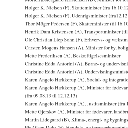
Holger K. Nielsen (F), Skatteminister (fra 16.10.12
Holger K. Nielsen (F), Udenrigsminister (fra12.12
Thor Möger Pedersen (F), Skatteminister (til 16.1
Henrik Dam Kristensen (A), Transportminister (til
Ole Christian Liep Sohn (F), Erhvervs- og vækstmin
Carsten Mogens Hansen (A), Minister for by, bolig
Mette Frederiksen (A), Beskæftigelsesminister
Christine Edda Antorini (A), Børne- og undervisni
Christine Edda Antorini (A), Undervisningsministe
Karen Angelo Hækkerup (A), Social- og integration
Karen Angelo Hækkerup (A), Minister for fødevare
(fra 09.08.13 til 12.12.13)
Karen Angelo Hækkerup (A), Justitsminister (fra 
Mette Gjerskov (A), Minister for fødevarer, landbru
Martin Lidegaard (B), Klima-, energi- og bygning
Pia Olsen Dyhr (F), Handels- og investeringsminist