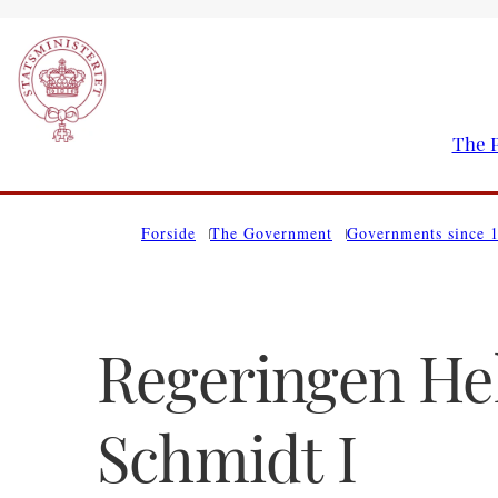
The P
Go to frontpage
Forside
The Government
Governments since 
Regeringen He
Schmidt I