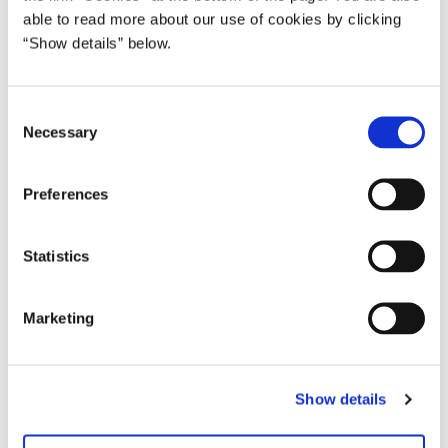
able to read more about our use of cookies by clicking
“Show details” below.
FOTOARKIV
14.07.2026
Statsministeren i Paris juli 2026
C
Necessary
o
n
s
Preferences
e
n
Fælleserklæring om etablering af den anti-ballistiske missilkoalition
t
Statistics
S
e
Marketing
l
e
c
Fælleserklæring om etablering af
Show details
t
den anti-ballistiske missilkoalition
i
o