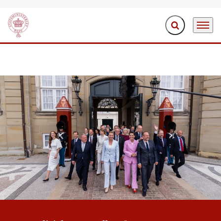
Fold søgefelt ud
Menu
Gå til forsiden
Det politiske grundlag for firkløverregeringen