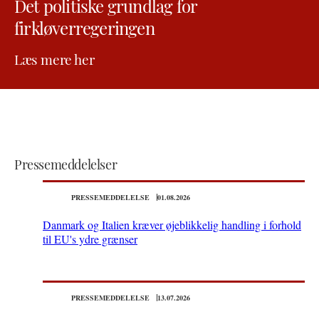
Det politiske grundlag for
firkløverregeringen
Læs mere her
Pressemeddelelser
PRESSEMEDDELELSE
01.08.2026
Danmark og Italien kræver øjeblikkelig handling i forhold
til EU's ydre grænser
PRESSEMEDDELELSE
13.07.2026