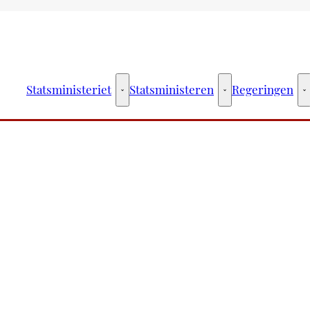
Statsministeriet
Statsministeren
Regeringen
Statsministeriet - Flere links
Statsministeren - Fler
R