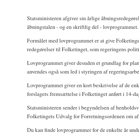
Statsministeren afgiver sin årlige åbningsredegørels
åbningstalen - og en skriftlig del - lovprogrammet.
Formålet med lovprogrammet er at give Folketinget 
redegørelser til Folketinget, som regeringens politi
Lovprogrammet giver desuden et grundlag for pla
anvendes også som led i styringen af regeringsarbe
Lovprogrammet giver en kort beskrivelse af de enke
forslagets fremsættelse i Folketinget anført i 14-dage
Statsministeren sender i begyndelsen af henholdsvis
Folketingets Udvalg for Forretningsordenen om af
Du kan finde lovprogrammer for de enkelte år und