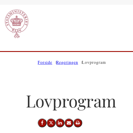
Gå til forsiden
Forside
Regeringen
Lovprogram
Lovprogram
Del på Facebook
Del på X (Twitter)
Del på LinkedIn
Send email
Print