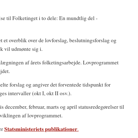
e til Folketinget i to dele: En mundtlig del -
et overblik over de lovforslag, beslutningsforslag og
k vil udmønte sig i.
nlægningen af årets folketingsarbejde. Lovprogrammet
jdet.
lte forslag og angiver det forventede tidspunkt for
s intervaller (okt I, okt II osv.).
 december, februar, marts og april statusredegørelser til
viklingen af lovprogrammet.
Statsministeriets publikationer
er
.