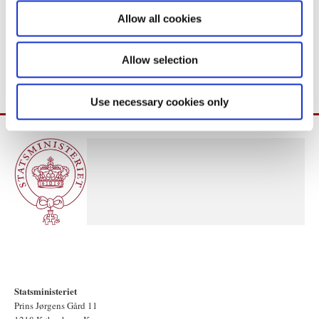
o
***
Allow all cookies
n
Yderligere oplysninger hos pressesekretær Kristina Mie Hansen,
tlf.: 3392 2262.
Allow selection
Use necessary cookies only
Statsministeriet
Prins Jørgens Gård 11