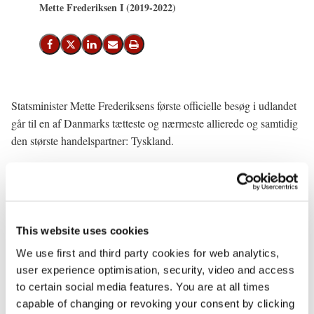
Mette Frederiksen I (2019-2022)
Del på Facebook
Del på X (Twitter)
Del på LinkedIn
Send email
Print
Statsminister Mette Frederiksens første officielle besøg i udlandet
går til en af Danmarks tætteste og nærmeste allierede og samtidig
den største handelspartner: Tyskland.
Torsdag den 11. juli besøger statsministeren den tyske kansler
Angela Merkel i Berlin.
Mødet vil være en lejlighed til at drøfte regeringens europapolitik
This website uses cookies
og relationerne mellem Danmark og Tyskland. Statsministeren og
We use first and third party cookies for web analytics,
kansleren skal bl.a. drøfte indsatsen for at øge EU's
user experience optimisation, security, video and access
klimaambitioner, bekæmpelse af social dumping, EU's flerårige
to certain social media features. You are at all times
budgetramme, og hvordan samarbejdet på tværs af grænser kan
capable of changing or revoking your consent by clicking
øges, så alle betaler deres rette andel i skat.