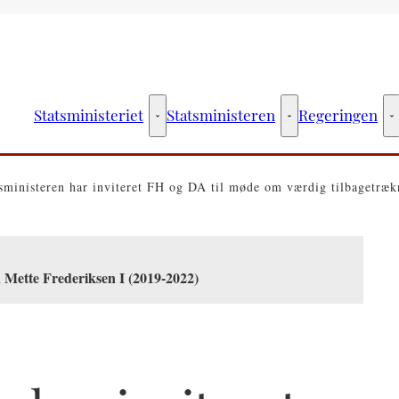
Statsministeriet
Statsministeren
Regeringen
Statsministeriet - Flere links
Statsministeren - Fler
R
sministeren har inviteret FH og DA til møde om værdig tilbagetræk
 Mette Frederiksen I (2019-2022)