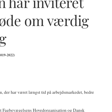
 har inviteret
møde om værdig
g
2019-2022)
, der har været længst tid på arbejdsmarkedet, bedre
eret Fagbevægelsens Hovedorganisation og Dansk