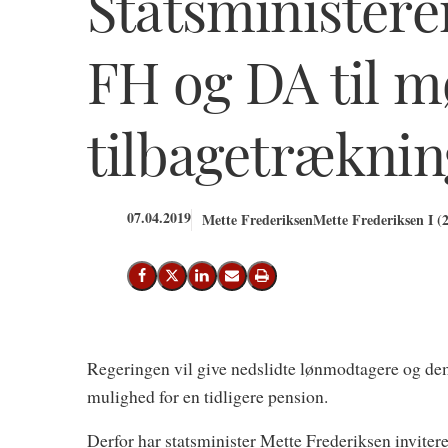
Statsministeren
FH og DA til 
tilbagetræknin
07.04.2019
Mette Frederiksen
Mette Frederiksen I (
Del på Facebook
Del på X (Twitter)
Del på LinkedIn
Send email
Print
Regeringen vil give nedslidte lønmodtagere og dem
mulighed for en tidligere pension.
Derfor har statsminister Mette Frederiksen invit