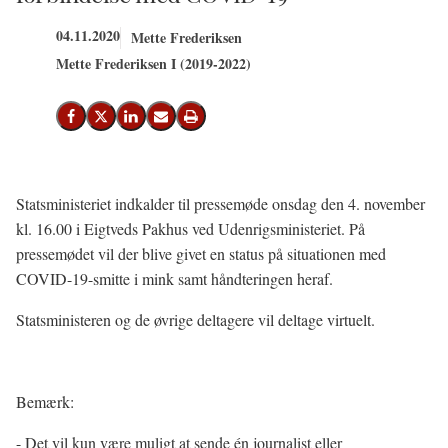
04.11.2020
Mette Frederiksen
Mette Frederiksen I (2019-2022)
Del på Facebook
Del på X (Twitter)
Del på LinkedIn
Send email
Print
Statsministeriet indkalder til pressemøde onsdag den 4. november
kl. 16.00 i Eigtveds Pakhus ved Udenrigsministeriet. På
pressemødet vil der blive givet en status på situationen med
COVID-19-smitte i mink samt håndteringen heraf.
Statsministeren og de øvrige deltagere vil deltage virtuelt.
Bemærk:
- Det vil kun være muligt at sende én journalist eller