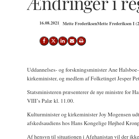
Ændringer i re
16.08.2021
Mette Frederiksen
Mette Frederiksen I (
Del på Facebook
Del på X (Twitter)
Del på LinkedIn
Send email
Print
Uddannelses- og forskningsminister Ane Halsboe-J
kirkeminister, og medlem af Folketinget Jesper Pe
Statsministeren præsenterer de nye ministre for H
VIII’s Palæ kl. 11.00.
Kulturminister og kirkeminister Joy Mogensen udt
afskedsaudiens hos Hans Kongelige Højhed Kronpri
Af hensyn til situationen i Afghanistan vil der ikk