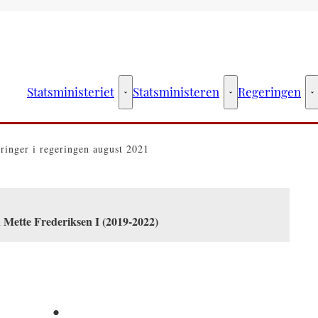
Statsministeriet
Statsministeren
Regeringen
Statsministeriet - Flere links
Statsministeren - Fler
R
inger i regeringen august 2021
 Mette Frederiksen I (2019-2022)