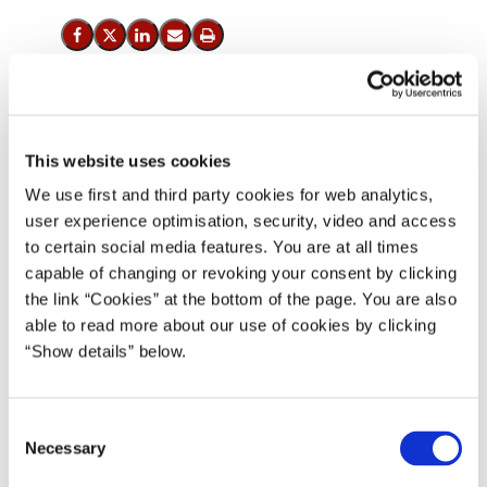
Del på Facebook
Del på X (Twitter)
Del på LinkedIn
Send email
Print
Statsminister Mette Frederiksen har inviteret partilederne til
bilaterale drøftelser om den videre genåbning af samfundet,
This website uses cookies
udrulningen af vacciner og den langsigtede strategi for
We use first and third party cookies for web analytics,
håndteringen af pandemien.
user experience optimisation, security, video and access
to certain social media features. You are at all times
Møderækken begynder mandag den 1. marts.
capable of changing or revoking your consent by clicking
Statsminister Mette Frederiksen udtaler:
the link “Cookies” at the bottom of the page. You are also
able to read more about our use of cookies by clicking
”Takket være danskernes indsats, der igen har banket smitten
“Show details” below.
ned, er vi nu et sted i epidemien, hvor vi er i gang med en gradvis
og også tiltrængt udfasning af restriktionerne, der fortsætter
mandag.
C
Necessary
o
Vi har også brug for en samlet genåbningsplan, hvor vi i takt med
n