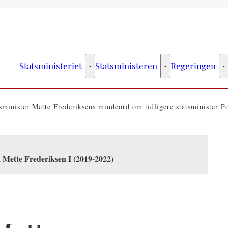
Statsministeriet
Statsministeren
Regeringen
Statsministeriet - Flere links
Statsministeren - Fler
R
sminister Mette Frederiksens mindeord om tidligere statsminister P
 Mette Frederiksen I (2019-2022)