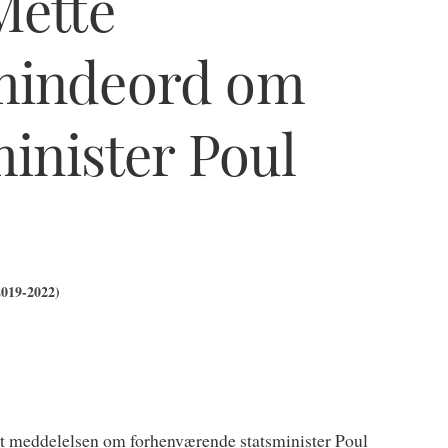
Mette
mindeord om
minister Poul
2019-2022)
et meddelelsen om forhenværende statsminister Poul