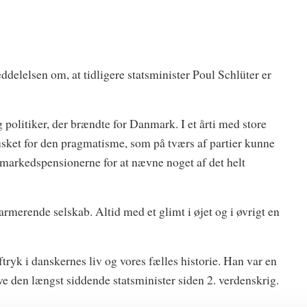
ddelelsen om, at tidligere statsminister Poul Schlüter er
 politiker, der brændte for Danmark. I et årti med store
usket for den pragmatisme, som på tværs af partier kunne
smarkedspensionerne for at nævne noget af det helt
armerende selskab. Altid med et glimt i øjet og i øvrigt en
tryk i danskernes liv og vores fælles historie. Han var en
ve den længst siddende statsminister siden 2. verdenskrig.