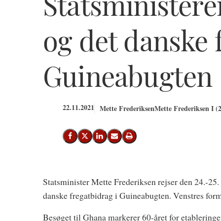
Statsminister
og det danske 
Guineabugten
22.11.2021
Mette Frederiksen
Mette Frederiksen I (
Del på Facebook
Del på X (Twitter)
Del på LinkedIn
Send email
Print
Statsminister Mette Frederiksen rejser den 24.-25.
danske fregatbidrag i Guineabugten. Venstres for
Besøget til Ghana markerer 60-året for etableringe