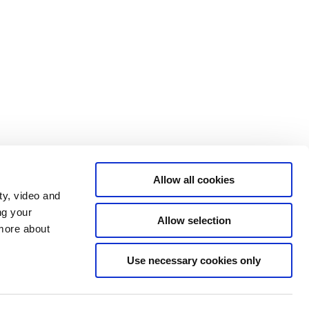
Allow all cookies
ty, video and
ng your
Allow selection
 more about
Statsministeriet på X
Regeringen.dk
Use necessary cookies only
Rigsombudsmanden på Færøerne
Rigsombudsmanden i Grønland