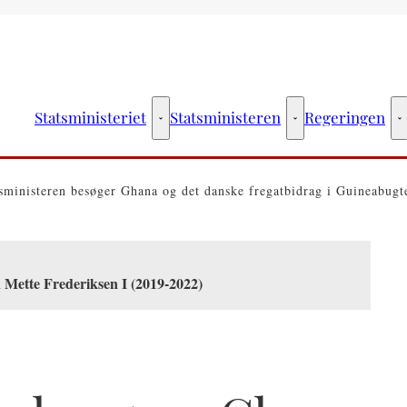
Statsministeriet
Statsministeren
Regeringen
Statsministeriet - Flere links
Statsministeren - Fler
R
sministeren besøger Ghana og det danske fregatbidrag i Guineabugt
 Mette Frederiksen I (2019-2022)