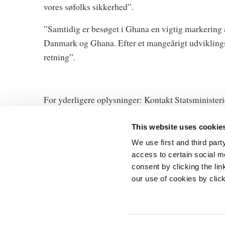
vores søfolks sikkerhed”.
”Samtidig er besøget i Ghana en vigtig markering 
Danmark og Ghana. Efter et mangeårigt udviklings
retning”.
For yderligere oplysninger: Kontakt Statsministeri
This website uses cookie
We use first and third part
access to certain social m
consent by clicking the li
Statsministeri
our use of cookies by clic
Prins Jørgens 
1218 Københa
Telefon: +45 3
E-mail:
stm@s