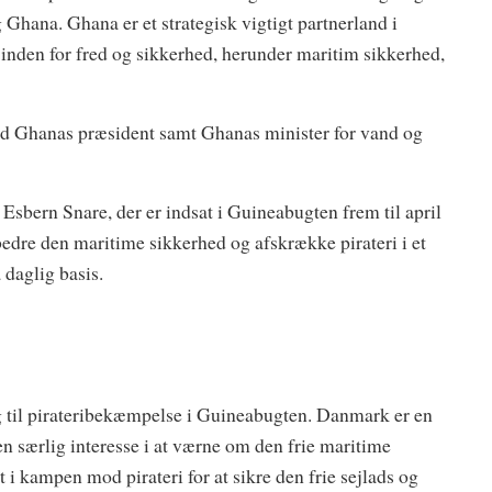
Ghana. Ghana er et strategisk vigtigt partnerland i
t inden for fred og sikkerhed, herunder maritim sikkerhed,
ed Ghanas præsident samt Ghanas minister for vand og
Esbern Snare, der er indsat i Guineabugten frem til april
bedre den maritime sikkerhed og afskrække pirateri i et
 daglig basis.
ag til pirateribekæmpelse i Guineabugten. Danmark er en
 en særlig interesse i at værne om den frie maritime
i kampen mod pirateri for at sikre den frie sejlads og