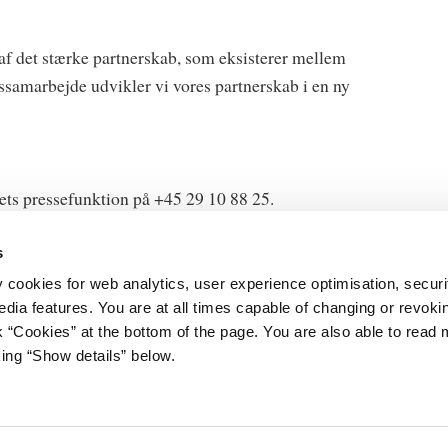
af det stærke partnerskab, som eksisterer mellem
samarbejde udvikler vi vores partnerskab i en ny
ets pressefunktion på +45 29 10 88 25.
s
y cookies for web analytics, user experience optimisation, securi
edia features. You are at all times capable of changing or revoki
nk “Cookies” at the bottom of the page. You are also able to read
et
Databeskyttelse
king “Show details” below.
Gård 11
Cookies
vn K
Kontakt
Åbenhedsordning
3 92 33 00
Tilgængelighedserklæring
tm.dk
Whistleblowerordning