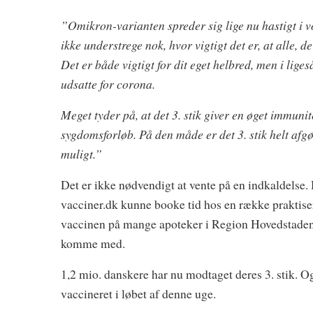
”Omikron-varianten spreder sig lige nu hastigt i 
ikke understrege nok, hvor vigtigt det er, at alle,
Det er både vigtigt for dit eget helbred, men i liges
udsatte for corona.
Meget tyder på, at det 3. stik giver en øget immuni
sygdomsforløb. På den måde er det 3. stik helt afg
muligt.”
Det er ikke nødvendigt at vente på en indkaldelse. H
vacciner.dk kunne booke tid hos en række praktise
vaccinen på mange apoteker i Region Hovedstaden – 
komme med.
1,2 mio. danskere har nu modtaget deres 3. stik. O
vaccineret i løbet af denne uge.