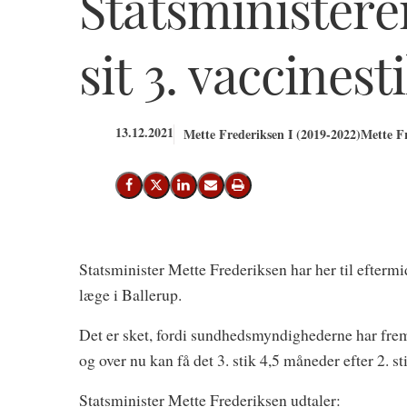
Statsministeren
sit 3. vaccines
13.12.2021
Mette Frederiksen I (2019-2022)
Mette F
Del på Facebook
Del på X (Twitter)
Del på LinkedIn
Send email
Print
Statsminister Mette Frederiksen har her til efterm
læge i Ballerup.
Det er sket, fordi sundhedsmyndighederne har fremr
og over nu kan få det 3. stik 4,5 måneder efter 2. st
Statsminister Mette Frederiksen udtaler: