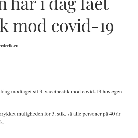
 har i dag fået
tik mod covid-19
rederiksen
iddag modtaget sit 3. vaccinestik mod covid-19 hos egen
ykket muligheden for 3. stik, så alle personer på 40 år
ik.