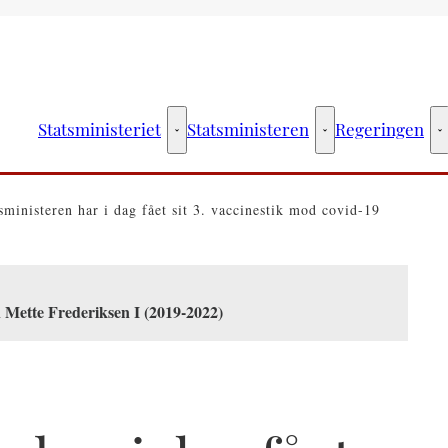
Statsministeriet
Statsministeren
Regeringen
Statsministeriet - Flere links
Statsministeren - Fler
R
sministeren har i dag fået sit 3. vaccinestik mod covid-19
 Mette Frederiksen I (2019-2022)