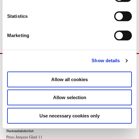
Akkreditering skal ske senest mandag den 13. juni kl. 9 til det
e
nederlandske pressekontor:
accreditatie@minaz.nl
n
t
Statistics
For yderligere oplysninger: Statsministeriets pressetelefon +45 29
S
10 88 25.
e
Marketing
l
e
c
Show details
t
i
o
Allow all cookies
n
Allow selection
Use necessary cookies only
Statsministeriet
Prins Jørgens Gård 11