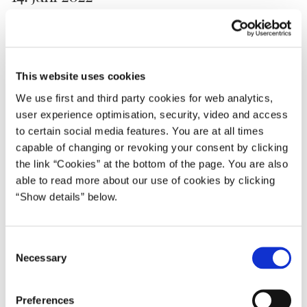
09.06.2022
Mette Frederiksen I (2019-2022)
Mette Frederiksen
This website uses cookies
Del på Facebook
Del på X (Twitter)
Del på LinkedIn
Send email
Print
We use first and third party cookies for web analytics,
user experience optimisation, security, video and access
to certain social media features. You are at all times
Tirsdag den 14. juni 2022 er statsminister Mette Frederiksen og
capable of changing or revoking your consent by clicking
Nederlandenes premierminister Mark Rutte værter for en
the link “Cookies” at the bottom of the page. You are also
arbejdsmiddag i Haag for en mindre kreds af NATO-lande.
able to read more about our use of cookies by clicking
“Show details” below.
Under middagen vil stats- og regeringscheferne drøfte en række af
de emner, som vil være på dagsordenen til det kommende NATO-
topmøde i Madrid den 29. – 30. juni 2022.
C
Necessary
o
I forbindelse med middagen vil der blive afholdt et doorstep, hvor
n
pressen har mulighed for at deltage.
s
Preferences