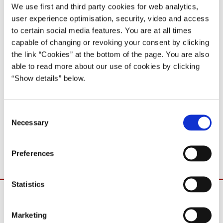
We use first and third party cookies for web analytics,
Den nye regering vil blive præsenteret for Hendes Majestæt
user experience optimisation, security, video and access
Dronningen på Amalienborg i morgen den 15. december kl.
to certain social media features. You are at all times
10.00.
capable of changing or revoking your consent by clicking
the link “Cookies” at the bottom of the page. You are also
Der vil være overdragelsesforretninger i de berørte ministerier fra
able to read more about our use of cookies by clicking
kl. 13.30 og frem.
“Show details” below.
Nærmere detaljer om programmet og regeringen offentliggøres i
morgen den 15. december.
C
Necessary
o
For yderligere oplysninger: K
ontakt Statsministeriets
n
pressetelefon +45 29 10 88 25.
s
Preferences
e
n
t
Statistics
S
e
Marketing
l