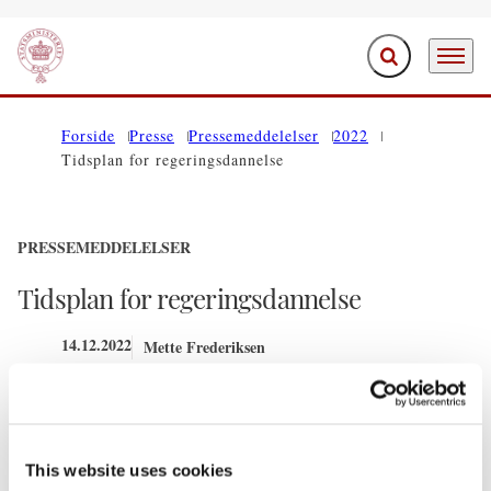
Fold søgefelt ud
Menu
Gå til forsiden
Forside
Presse
Pressemeddelelser
2022
Tidsplan for regeringsdannelse
PRESSEMEDDELELSER
Tidsplan for regeringsdannelse
14.12.2022
Mette Frederiksen
Mette Frederiksen I (2019-2022)
Del på Facebook
Del på X (Twitter)
Del på LinkedIn
Send email
Print
This website uses cookies