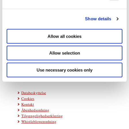
e
c
Show details
t
i
o
Allow all cookies
n
Statsministeriet
Prins Jørgens Gård 11
Allow selection
1218 København K
Telefon: +45 33 92 33 00
Use necessary cookies only
E-mail:
stm@stm.dk
Databeskyttelse
Cookies
Kontakt
Åbenhedsordning
Tilgængelighedserklæring
Whistleblowerordning