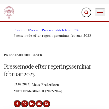
Fold søgefelt ud
Menu
Gå til forsiden
Forside
Presse
Pressemeddelelser
2023
Pressemøde efter regeringsseminar februar 2023
PRESSEMEDDELELSER
Pressemøde efter regeringsseminar
februar 2023
03.02.2023
Mette Frederiksen
Mette Frederiksen II (2022-2026)
Del på Facebook
Del på X (Twitter)
Del på LinkedIn
Send email
Print