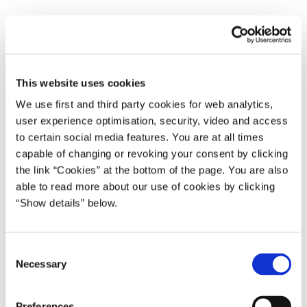
Statsministeriet indkalder til pressemøde fredag den 3. februar kl.
12.15.
This website uses cookies
Det finder sted i forlængelse af et regeringsseminar, der har været
We use first and third party cookies for web analytics,
afholdt torsdag og fortsætter i dag fredag på KolleKolle i Værløse.
user experience optimisation, security, video and access
På pressemødet deltager statsminister Mette Frederiksen,
to certain social media features. You are at all times
vicestatsminister og forsvarsminister Jakob Ellemann-Jensen,
capable of changing or revoking your consent by clicking
udenrigsminister Lars Løkke Rasmussen og indenrigs- og
the link “Cookies” at the bottom of the page. You are also
sundhedsminister Sophie Løhde.
able to read more about our use of cookies by clicking
“Show details” below.
***
Bemærk:
C
Necessary
o
Der kræves tilmelding og gyldigt pressekort for at deltage. For
n
tilmelding send en mail til presse@stm.dk senest fredag den 3.
s
februar kl. 11.00.
Preferences