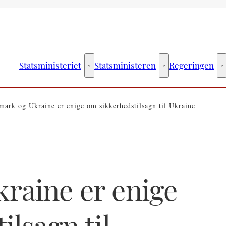
Statsministeriet
Statsministeren
Regeringen
Statsministeriet - Flere links
Statsministeren - Fler
R
ark og Ukraine er enige om sikkerhedstilsagn til Ukraine
raine er enige
ilsagn til