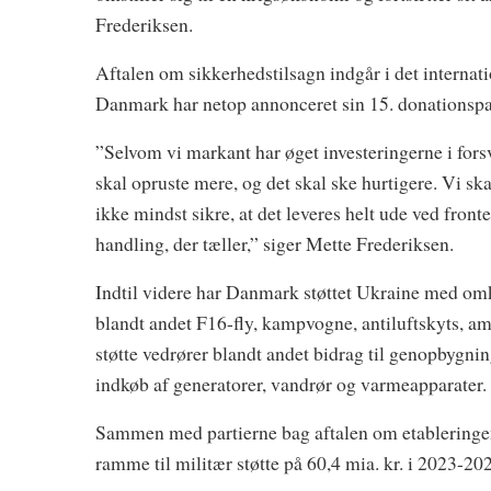
Frederiksen.
Aftalen om sikkerhedstilsagn indgår i det internatio
Danmark har netop annonceret sin 15. donationspak
”Selvom vi markant har øget investeringerne i for
skal opruste mere, og det skal ske hurtigere. Vi s
ikke mindst sikre, at det leveres helt ude ved fron
handling, der tæller,” siger Mette Frederiksen.
Indtil videre har Danmark støttet Ukraine med omkr
blandt andet F16-fly, kampvogne, antiluftskyts, am
støtte vedrører blandt andet bidrag til genopbygn
indkøb af generatorer, vandrør og varmeapparater.
Sammen med partierne bag aftalen om etableringen
ramme til militær støtte på 60,4 mia. kr. i 2023-20