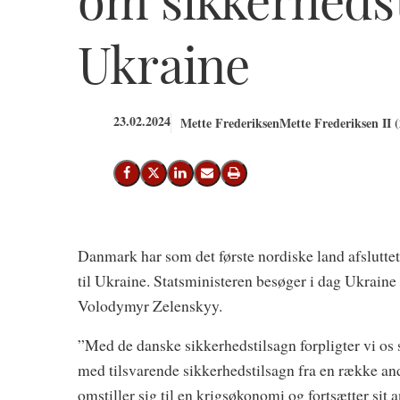
Ukraine
23.02.2024
Mette Frederiksen
Mette Frederiksen II 
Del på Facebook
Del på X (Twitter)
Del på LinkedIn
Send email
Print
Danmark har som det første nordiske land afsluttet
til Ukraine. Statsministeren besøger i dag Ukrain
Volodymyr Zelenskyy.
”Med de danske sikkerhedstilsagn forpligter vi os 
med tilsvarende sikkerhedstilsagn fra en række and
omstiller sig til en krigsøkonomi og fortsætter sit 