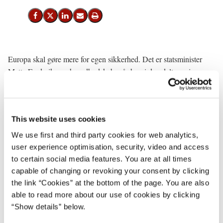
Del på Facebook
Del på X (Twitter)
Del på LinkedIn
Send email
Print
Europa skal gøre mere for egen sikkerhed. Det er statsminister
Mette Frederiksens hovedbudskab, når hun i dag deltager i
nordisk-baltisk topmøde, hvor også Polens premierminister
Donald Tusk deltager.
”Verden er blevet mere urolig. Det ser vi også i Østersøen, hvor
This website uses cookies
Rusland agerer mere aggressivt. Samtidig ser vi ind i en fremtid
We use first and third party cookies for web analytics,
med flere hybridangreb, cyberangreb og angreb på kritisk
user experience optimisation, security, video and access
infrastruktur. Det kræver et fortsat tæt samarbejde mellem de
to certain social media features. You are at all times
nordisk-baltiske lande og Polen,” siger statsminister Mette
capable of changing or revoking your consent by clicking
Frederiksen og fortsætter:
the link “Cookies” at the bottom of the page. You are also
able to read more about our use of cookies by clicking
”USA er vores vigtigste allierede, og det transatlantiske forhold er
“Show details” below.
af afgørende betydning for vores fælles sikkerhed. Men Europa