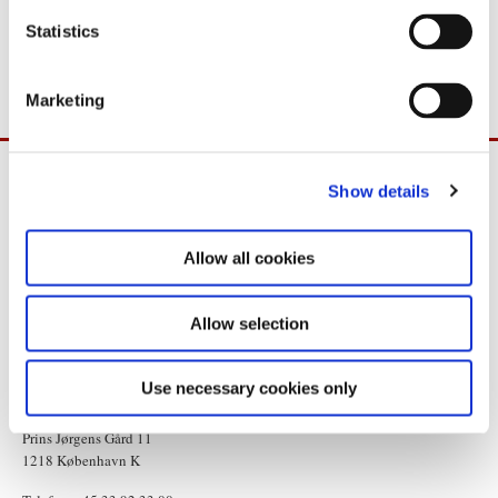
n
For yderligere oplysninger: Statsministeriets pressetelefon +45 29
t
Statistics
10 88 25.
S
e
Marketing
l
e
c
Show details
t
i
o
Allow all cookies
n
Allow selection
Use necessary cookies only
Statsministeriet
Prins Jørgens Gård 11
1218 København K