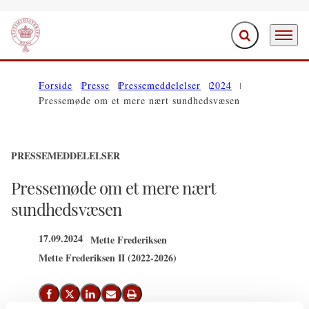
Fold søgefelt ud
Menu
Gå til forsiden
Forside
Presse
Pressemeddelelser
2024
Pressemøde om et mere nært sundhedsvæsen
PRESSEMEDDELELSER
Pressemøde om et mere nært
sundhedsvæsen
17.09.2024
Mette Frederiksen
Mette Frederiksen II (2022-2026)
Del på Facebook
Del på X (Twitter)
Del på LinkedIn
Send email
Print