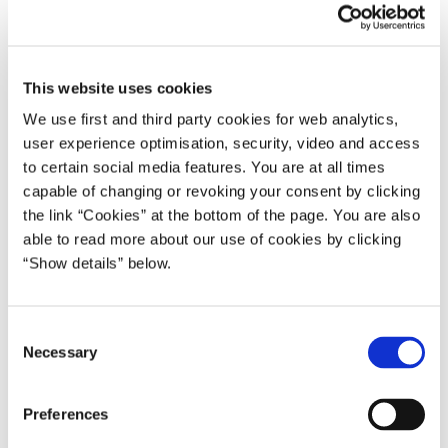
Statsministeriet inviterer til pressemøde i Spejlsalen onsdag den
This website uses cookies
18. september kl. 10.00 om et mere nært sundhedsvæsen.
We use first and third party cookies for web analytics,
På pressemødet deltager statsminister Mette Frederiksen,
user experience optimisation, security, video and access
vicestatsminister og forsvarsminister Troels Lund Poulsen,
to certain social media features. You are at all times
udenrigsminister Lars Løkke Rasmussen og indenrigs- og
capable of changing or revoking your consent by clicking
sundhedsminister Sophie Løhde.
the link “Cookies” at the bottom of the page. You are also
able to read more about our use of cookies by clicking
***
“Show details” below.
Bemærk:
Der kræves gyldigt pressekort og tilmelding for at deltage i
C
Necessary
pressemødet. For tilmelding send en mail til presse@stm.dk
o
senest den 18. september kl. 08.00.
n
Tilmeldte journalister har adgang til Statsministeriet fra kl.
s
Preferences
09.30 og skal bære udleverede adgangskort synligt.
e