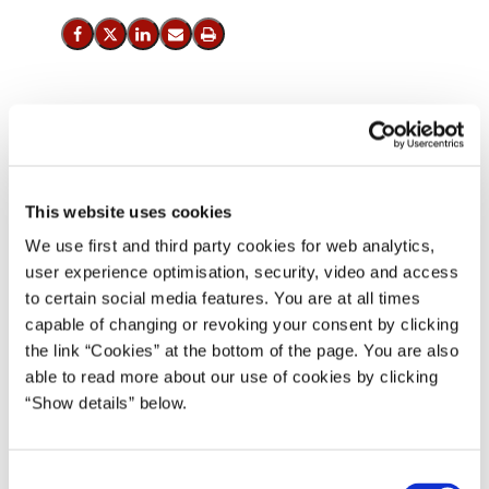
Del på Facebook
Del på X (Twitter)
Del på LinkedIn
Send email
Print
Statsminister Mette Frederiksen udtaler:
”Tillykke til Donald Trump med valget. USA er vores vigtigste
allierede. Vi skal fastholde det tætte samarbejde mellem USA og
This website uses cookies
Danmark og fortsætte med at styrke det transatlantiske bånd, der
We use first and third party cookies for web analytics,
har bestået gennem generationer.
user experience optimisation, security, video and access
to certain social media features. You are at all times
Jeg ser særligt frem til at styrke forsvarssamarbejdet mellem USA
capable of changing or revoking your consent by clicking
og Danmark sammen med den tiltrædende præsident Trump.
the link “Cookies” at the bottom of the page. You are also
Samtidig er der behov for et fortsat tæt globalt samarbejde i en
able to read more about our use of cookies by clicking
verden, hvor Rusland opfører sig stadig mere aggressivt med øget
“Show details” below.
støtte fra Iran og Nordkorea. Det gælder særligt i Ukraine, hvor
der er behov for at fortsætte vores støtte til deres frihedskamp.
Derudover ville det ikke være muligt for Rusland at fortsætte
C