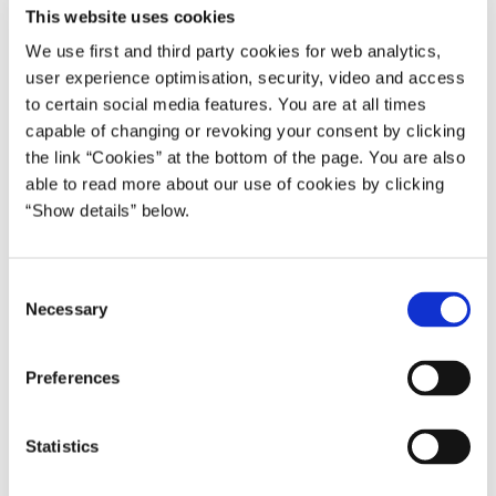
This website uses cookies
drøfte EU’s strategiske dagsorden, hvordan
migrationsudfordringen i Europa kan løses og det dansk-finske
We use first and third party cookies for web analytics,
samarbejde. Der vil være et kort pressemøde i den forbindelse.
user experience optimisation, security, video and access
to certain social media features. You are at all times
Det er første gang, at den finske premierminister Petteri Orpo er
capable of changing or revoking your consent by clicking
på officielt besøg i Danmark.
the link “Cookies” at the bottom of the page. You are also
able to read more about our use of cookies by clicking
***
“Show details” below.
Foto
Der vil være fotomulighed ved premierministerens ankomst i
C
Necessary
o
Dronningeporten kl. 11.00 og igen ved starten af det bilaterale
n
møde.
s
Preferences
Det kræver tilmelding til presse@stm.dk senest fredag den 3. maj
e
kl. 14.00. Gyldigt pressekort skal bæres synligt.
n
t
Statistics
Mødetid for pressen er klokken kl. 10.15 i Dronningeporten, Prins
S
Jørgens Gård.