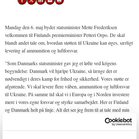
Del på Facebook
Del på X (Twitter)
Del på LinkedIn
Send email
Print
Mandag den 6. maj byder statsminister Mette Frederiksen
velkommen til Finlands premierminister Petteri Orpo. De skal
blandt andet tale om, hvordan støtten til Ukraine kan øges, særligt
levering af ammunition og luftforsvar.
”Som Danmarks statsminister gav jeg et løfte ved krigens
begyndelse: Danmark vil hjælpe Ukraine, så længe det er
nødvendigt i deres kamp for frihed og sikkerhed. Vores støtte er
afgørende. Vi skal levere flere våben, ammunition og luftforsvar
til Ukraine. På samme tid skal vi i Europa og i Norden investere
mere i vores egne forsvar og styrke samarbejdet. Her er Finland
og Danmark helt på linje. Alt det ser jeg frem til at tale med min
gode kollega Petteri Orpo om,” siger statsminister Mette
Frederiksen.
Udover støtten til Ukraine skal de to stats- og regeringsledere