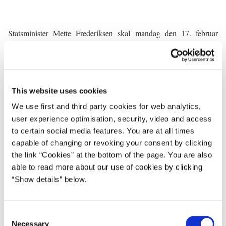
Statsminister Mette Frederiksen skal mandag den 17. februar
drøfte situationen i Ukraine og europæisk sikkerhed med en
mindre kreds af stats- og regeringschefer. Foruden statsministeren
og præsident Macron deltager statslederne fra Tyskland,
Storbritannien, Italien, Polen, Spanien og Nederlandene samt
This website uses cookies
præsidenten for Det Europæiske Råd, EU-
We use first and third party cookies for web analytics,
kommissionsformanden og NATO’s generalsekretær.
user experience optimisation, security, video and access
“Vi skal øge den militære støtte til Ukraine, vi skal producere
to certain social media features. You are at all times
mere, og vi skal gøre det hurtigere. Og så skal vi fjerne
capable of changing or revoking your consent by clicking
begrænsningerne på ukrainernes brug af våben, så de reelt kan
the link “Cookies” at the bottom of the page. You are also
forsvare sig mod russerne uden at have den ene arm vredet om på
able to read more about our use of cookies by clicking
ryggen. En våbenhvile må ikke føre til russisk genoprustning, der
“Show details” below.
afløses af nye russiske angreb,” siger statsminister Mette
Frederiksen.
C
Necessary
”Alt det ser jeg frem til at drøfte i Paris, og jeg er glad for, at