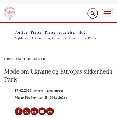
Fold søgefelt ud
Menu
Gå til forsiden
Forside
Presse
Pressemeddelelser
2025
Møde om Ukraine og Europas sikkerhed i Paris
PRESSEMEDDELELSER
Møde om Ukraine og Europas sikkerhed i
Paris
17.02.2025
Mette Frederiksen
Mette Frederiksen II (2022-2026)
Del på Facebook
Del på X (Twitter)
Del på LinkedIn
Send email
Print