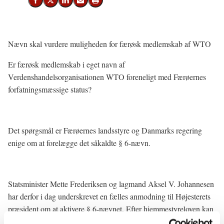
Del på Facebook
Del på X (Twitter)
Del på LinkedIn
Send email
Print
Nævn skal vurdere muligheden for færøsk medlemskab af WTO
Er færøsk medlemskab i eget navn af
Verdenshandelsorganisationen WTO foreneligt med Færøernes
forfatningsmæssige status?
Det spørgsmål er Færøernes landsstyre og Danmarks regering
enige om at forelægge det såkaldte § 6-nævn.
Statsminister Mette Frederiksen og lagmand Aksel V. Johannesen
har derfor i dag underskrevet en fælles anmodning til Højesterets
præsident om at aktivere § 6-nævnet. Efter hjemmestyreloven kan
§ 6-nævnet afgøre tvivlsspørgsmål om det færøske hjemmestyres