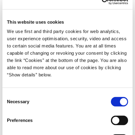
kompetence i forhold til rigsmyndighederne. Det er første gang i
hjemmestyrelovens 76-årige historie, at § 6-nævnet aktiveres.
This website uses cookies
We use first and third party cookies for web analytics,
”Der er et færøsk ønske om medlemskab af WTO i eget navn.
user experience optimisation, security, video and access
Politisk deler den danske regering Færøernes ønske, og vi er
to certain social media features. You are at all times
derfor enige om at bede nævnet om en juridisk afklaring af, om
capable of changing or revoking your consent by clicking
det er foreneligt med Færøernes forfatningsmæssige status. Det er
the link “Cookies” at the bottom of the page. You are also
able to read more about our use of cookies by clicking
ikke sket før i hjemmestyrelovens 76-årige historie. Det er en
“Show details” below.
vigtig begivenhed, som er et godt eksempel på, hvordan vi
sammen tør gå nye veje i samarbejdet i rigsfællesskabet.
Ligeværdigt og respektfuldt,” siger statsminister Mette
C
Frederiksen.
Necessary
o
n
”WTO-medlemskab i eget navn er afgørende for Færøerne og
s
færøsk økonomi. Derfor var det et stort og historisk skridt, da vi
Preferences
e
på rigsmødet i Aalborg i august besluttede at afprøve spørgsmålet
n
i § 6-nævnet. Da der er tale om nyt og ubetrådt land, har vi brugt