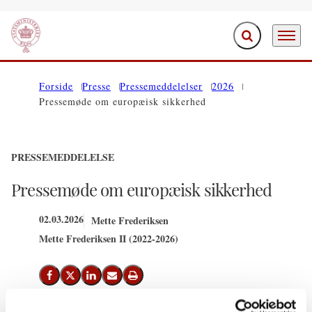
Fold søgefelt ud
Menu
Gå til forsiden
Forside
Presse
Pressemeddelelser
2026
Pressemøde om europæisk sikkerhed
PRESSEMEDDELELSE
Pressemøde om europæisk sikkerhed
02.03.2026
Mette Frederiksen
Mette Frederiksen II (2022-2026)
Del på Facebook
Del på X (Twitter)
Del på LinkedIn
Send email
Print