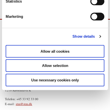
10 88 25.
t
Statistics
S
e
Marketing
l
e
c
Show details
t
i
o
Allow all cookies
n
Allow selection
Use necessary cookies only
Statsministeriet
Prins Jørgens Gård 11
1218 København K
Telefon: +45 33 92 33 00
E-mail:
stm@stm.dk