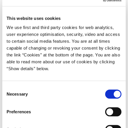
Statsministeriet inviterer til pressemøde i Spejlsalen i dag, mandag
den 2. marts kl. 18.30, om europæisk sikkerhed i lyset af den tale,
This website uses cookies
den franske præsident har afholdt.
We use first and third party cookies for web analytics,
user experience optimisation, security, video and access
På pressemødet deltager statsminister Mette Frederiksen,
to certain social media features. You are at all times
vicestatsminister og forsvarsminister Troels Lund Poulsen og
capable of changing or revoking your consent by clicking
udenrigsminister Lars Løkke Rasmussen.
the link “Cookies” at the bottom of the page. You are also
Bemærk:
able to read more about our use of cookies by clicking
“Show details” below.
Der kræves tilmelding og gyldigt pressekort for at deltage. Der
vil ikke være adgang til Statsministeriet uden tilmelding.
Tilmelding til pressemødet skal sendes til presse@stm.dk
C
Necessary
senest mandag den 2. marts kl. 17.30.
o
Journalister kan få adgang til Statsministeriet fra 18.00-18.25
n
s
og skal bære det udleverede gæstekort synligt.
Preferences
e
For yderligere oplysninger: Statsministeriets pressetelefon +45 29
n