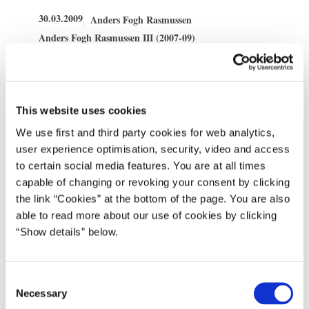
30.03.2009
Anders Fogh Rasmussen
Anders Fogh Rasmussen III (2007-09)
Del på Facebook
Del på X (Twitter)
Del på LinkedIn
Send email
Print
This website uses cookies
We use first and third party cookies for web analytics,
Tirsdag den 31. marts 2009 mødes statsministeren med Albaniens
user experience optimisation, security, video and access
præsident Bamir Topi og efterfølgende med Slesvig-Holstens
to certain social media features. You are at all times
ministerpræsident Peter Harry Carstensen i Statsministeriet.
capable of changing or revoking your consent by clicking
Statsministeren og Albaniens præsident Topi vil blandt andet
the link “Cookies” at the bottom of the page. You are also
drøfte Albaniens kommende medlemskab af NATO, forholdet
able to read more about our use of cookies by clicking
mellem EU og Albanien samt det Vestlige Balkan.
“Show details” below.
Samtalen med Slesvig-Holstens ministerpræsident Carstensen vil
blandt andet omhandle grænse-samarbejdet, herunder forholdene
C
for det danske mindretal i Sydslesvig samt Femern Bælt
Necessary
o