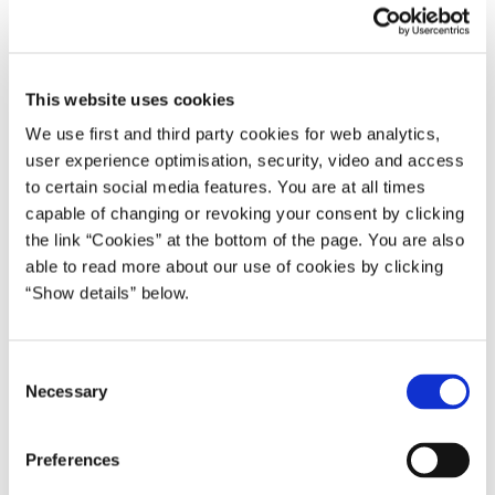
11.01.2006
Anders Fogh Rasmussen
Anders Fogh Rasmussen II (2005-07)
This website uses cookies
Del på Facebook
Del på X (Twitter)
Del på LinkedIn
Send email
Print
We use first and third party cookies for web analytics,
user experience optimisation, security, video and access
to certain social media features. You are at all times
Torsdag den 12. januar 2006 mødes statsministeren med den
capable of changing or revoking your consent by clicking
the link “Cookies” at the bottom of the page. You are also
tjekkiske premierminister Jiri Paroubek på Marienborg.
able to read more about our use of cookies by clicking
Statsministeren og den tjekkiske premierminister vil blandt andet
“Show details” below.
drøfte europapolitiske og udenrigspolitiske spørgsmål.
* * *
C
Necessary
o
Mødet starter klokken 12.00. Efter mødet, klokken 13.30, vil der
n
være doorstep.
s
Preferences
e
For adgang til Marienborg kræves pressekort. Pressekortet skal