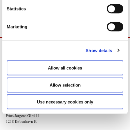
n
bæres synligt.
t
Statistics
Yderligere oplysninger: Michael Helbo, tlf. 33 92 22 22
S
e
Marketing
l
e
c
Show details
t
i
o
Allow all cookies
n
Allow selection
Use necessary cookies only
Statsministeriet
Prins Jørgens Gård 11
1218 København K