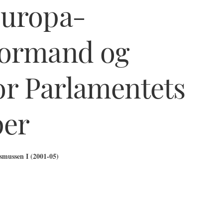
Europa-
formand og
r Parlamentets
per
mussen I (2001-05)