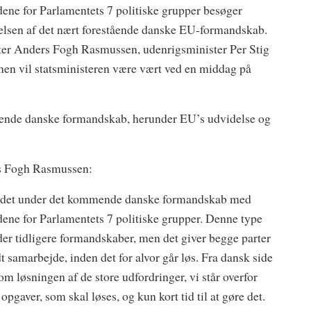
ne for Parlamentets 7 politiske grupper besøger
elsen af det nært forestående danske EU-formandskab.
er Anders Fogh Rasmussen, udenrigsminister Per Stig
nen vil statsministeren være vært ved en middag på
mende danske formandskab, herunder EU’s udvidelse og
ers Fogh Rasmussen:
rbejdet under det kommende danske formandskab med
ne for Parlamentets 7 politiske grupper. Denne type
nder tidligere formandskaber, men det giver begge parter
dt samarbejde, inden det for alvor går løs. Fra dansk side
m løsningen af de store udfordringer, vi står overfor
aver, som skal løses, og kun kort tid til at gøre det.