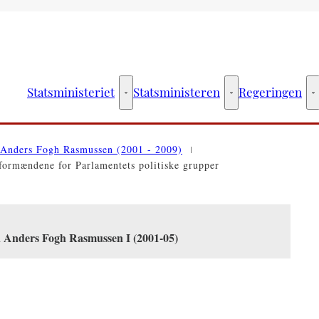
Statsministeriet
Statsministeren
Regeringen
Statsministeriet - Flere links
Statsministeren - Fler
R
Anders Fogh Rasmussen (2001 - 2009)
ormændene for Parlamentets politiske grupper
n Anders Fogh Rasmussen I (2001-05)