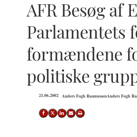
AFR Besøg af 
Parlamentets 
formændene fo
politiske grup
21.06.2002
Anders Fogh Rasmussen
Anders Fogh Ras
Del på Facebook
Del på X (Twitter)
Del på LinkedIn
Send email
Print