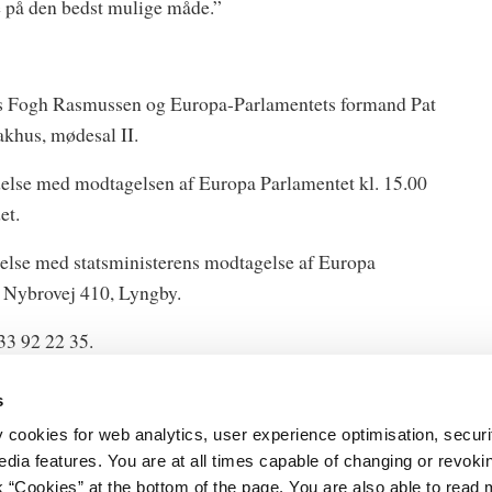
re på den bedst mulige måde.”
rs Fogh Rasmussen og Europa-Parlamentets formand Pat
akhus, mødesal II.
delse med modtagelsen af Europa Parlamentet kl. 15.00
et.
delse med statsministerens modtagelse af Europa
, Nybrovej 410, Lyngby.
33 92 22 35.
s
y cookies for web analytics, user experience optimisation, securi
edia features. You are at all times capable of changing or revoki
nk “Cookies” at the bottom of the page. You are also able to read