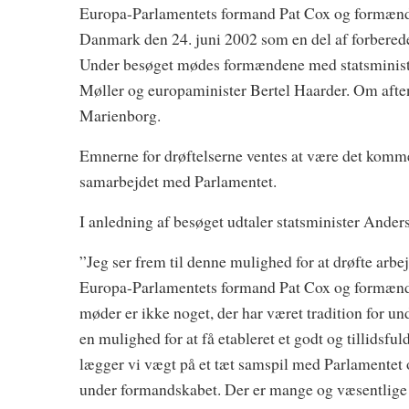
Europa-Parlamentets formand Pat Cox og formænde
Danmark den 24. juni 2002 som en del af forbered
Under besøget mødes formændene med statsminist
Møller og europaminister Bertel Haarder. Om afte
Marienborg.
Emnerne for drøftelserne ventes at være det kom
samarbejdet med Parlamentet.
I anledning af besøget udtaler statsminister And
”Jeg ser frem til denne mulighed for at drøfte a
Europa-Parlamentets formand Pat Cox og formænde
møder er ikke noget, der har været tradition for u
en mulighed for at få etableret et godt og tillidsful
lægger vi vægt på et tæt samspil med Parlamentet o
under formandskabet. Der er mange og væsentlige opg