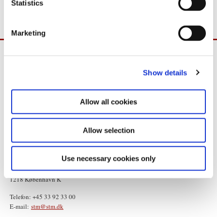
den førte finanspolitik.
t
Statistics
S
e
Marketing
l
e
c
Show details
t
i
o
Allow all cookies
n
Allow selection
Use necessary cookies only
Statsministeriet
Prins Jørgens Gård 11
1218 København K
Telefon: +45 33 92 33 00
E-mail:
stm@stm.dk