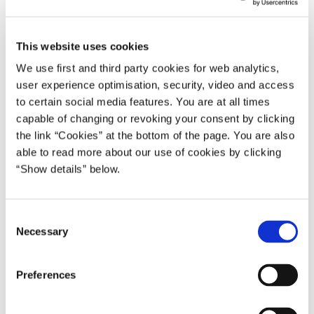
14.04.2005
Anders Fogh Rasmussen
Anders Fogh Rasmussen II (2005-07)
This website uses cookies
We use first and third party cookies for web analytics,
Del på Facebook
Del på X (Twitter)
Del på LinkedIn
Send email
Print
user experience optimisation, security, video and access
to certain social media features. You are at all times
capable of changing or revoking your consent by clicking
Det Rådgivende Udvalg vedrørende Grønlands Økonomi har
the link “Cookies” at the bottom of the page. You are also
able to read more about our use of cookies by clicking
udarbej-det sin årlige beretning om den økonomiske udvikling i
“Show details” below.
Grønland.
Beretningen offentliggøres torsdag den 14. april 2005 kl. 13.00,
og kan afhentes i Statsministeriet. Den kan endvidere afhentes hos
C
Necessary
Rigs-ombudsmanden i Grønland kl. 09.00 lokal tid. Den vil
o
n
ligeledes være tilgængelig på Statsministeriets hjemmeside
s
www.stm.dk
og på Fi-nansministeriets hjemmeside
www.fm.dk
.
Preferences
e
Beretningen indeholder analyser af den økonomiske situation og
n