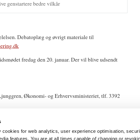
ve genstartere bedre vilkår
lelsen. Debatoplæg og øvrigt materiale til
ering.dk
rådsmødet fredag den 20. januar. Der vil blive udsendt
Ljunggren, Økonomi- og Erhvervsministeriet, tlf. 3392
s
y cookies for web analytics, user experience optimisation, securi
edia features. You are at all times capable of changing or revoki