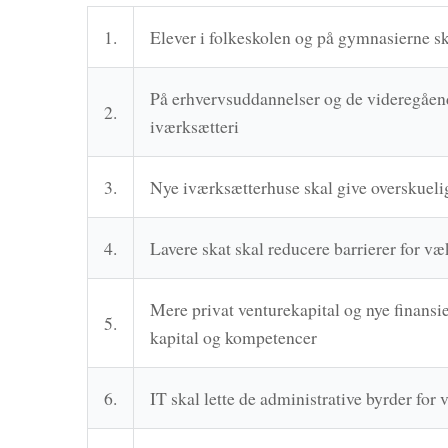
1.
Elever i folkeskolen og på gymnasierne s
På erhvervsuddannelser og de videregåend
2.
iværksætteri
3.
Nye iværksætterhuse skal give overskuelig
4.
Lavere skat skal reducere barrierer for v
Mere privat venturekapital og nye finansie
5.
kapital og kompetencer
6.
IT skal lette de administrative byrder for