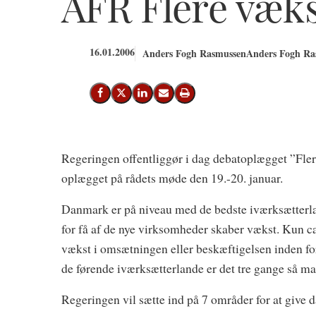
AFR Flere væks
16.01.2006
Anders Fogh Rasmussen
Anders Fogh Ras
Del på Facebook
Del på X (Twitter)
Del på LinkedIn
Send email
Print
Regeringen offentliggør i dag debatoplægget ”Fler
oplægget på rådets møde den 19.-20. januar.
Danmark er på niveau med de bedste iværksætterlan
for få af de nye virksomheder skaber vækst. Kun ca.
vækst i omsætningen eller beskæftigelsen inden for 
de førende iværksætterlande er det tre gange så m
Regeringen vil sætte ind på 7 områder for at give 