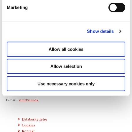
e
Marketing
l
e
c
Show details
t
i
o
Allow all cookies
n
Allow selection
Statsministeriet
Prins Jørgens Gård 11
1218 København K
Use necessary cookies only
Telefon: +45 33 92 33 00
E-mail:
stm@stm.dk
Databeskyttelse
Cookies
Kontakt