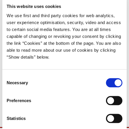
Anders Fogh Rasmussen II (2005-07)
This website uses cookies
We use first and third party cookies for web analytics,
Del på Facebook
Del på X (Twitter)
Del på LinkedIn
Send email
Print
user experience optimisation, security, video and access
to certain social media features. You are at all times
capable of changing or revoking your consent by clicking
Der afholdes pressemøde i Statsministeriet tirsdag den 18. april
the link “Cookies” at the bottom of the page. You are also
2006 kl. 11:30 efter regeringens ministermøde.
able to read more about our use of cookies by clicking
“Show details” below.
* * *
For adgang til Statsministeriet kræves pressekort. Pressekortet skal
C
bæres synligt. Medbragte mobiltelefoner bedes slukket inden
Necessary
o
pressemødets start.
n
Det er ikke tilladt at anvende nogen former for trådløst
s
Preferences
e
sendeudstyr, herunder mikroports, i Statsministeriet.
n
t
Statistics
S