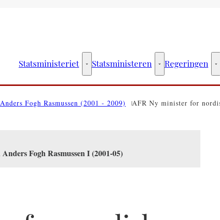
Statsministeriet
Statsministeren
Regeringen
Statsministeriet - Flere links
Statsministeren - Fler
R
Anders Fogh Rasmussen (2001 - 2009)
AFR Ny minister for nordi
n Anders Fogh Rasmussen I (2001-05)