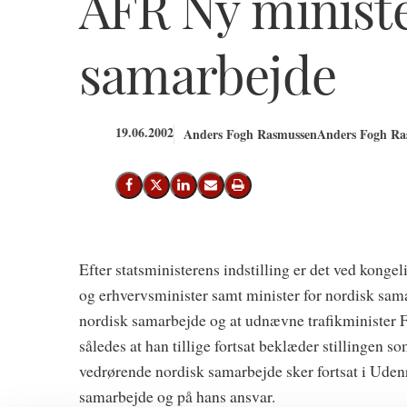
AFR Ny ministe
samarbejde
19.06.2002
Anders Fogh Rasmussen
Anders Fogh Ras
Del på Facebook
Del på X (Twitter)
Del på LinkedIn
Send email
Print
Efter statsministerens indstilling er det ved kongel
og erhvervsminister samt minister for nordisk sam
nordisk samarbejde og at udnævne trafikminister 
således at han tillige fortsat beklæder stillingen 
vedrørende nordisk samarbejde sker fortsat i Udenr
samarbejde og på hans ansvar.