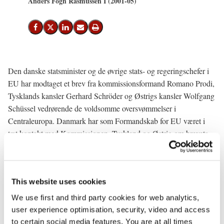
Anders Fogh Rasmussen I (2001-05)
Del på Facebook
Del på X (Twitter)
Del på LinkedIn
Send email
Print
Den danske statsminister og de øvrige stats- og regeringschefer i
EU har modtaget et brev fra kommissionsformand Romano Prodi,
Tysklands kansler Gerhard Schröder og Østrigs kansler Wolfgang
Schüssel vedrørende de voldsomme oversvømmelser i
Centraleuropa. Danmark har som Formandskab for EU været i
tæt kontakt med Kommissionen, Tyskland og Østrig om brevets
indhold.
I brevet understreges behovet for, at EU bidrager til at løse de
omfattende problemer, som oversvømmelserne har skabt. Man
This website uses cookies
nævner muligheden for at skabe en katastrofefond, som kan bistå i
We use first and third party cookies for web analytics,
den aktuelle – og i fremtidige katastrofesituationer. Herudover
user experience optimisation, security, video and access
nævnes en række konkrete bistandsmuligheder, som ligger inden
to certain social media features. You are at all times