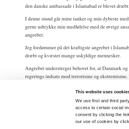
den danske ambassade i Islamabad er blevet dræbt 
I denne stund går mine tanker og min dybeste medfø
gerne udtrykke min medfølelse med de øvrige ansat
angrebet.
Jeg fordømmer på det kraftigste angrebet i Islam
dræbt og kvæstet mange uskyldige mennesker.
Angrebet understreger behovet for, at Danmark og d
regerings indsats mod terrorisme og ekstremisme. 
This website uses cookie
We use first and third part
access to certain social m
consent by clicking the li
Statsministeri
our use of cookies by clic
Prins Jørgens 