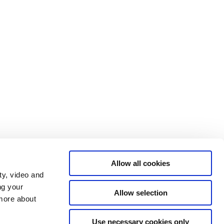
Allow all cookies
ty, video and
ng your
Allow selection
 more about
Statsministeriet på X
Regeringen.dk
Use necessary cookies only