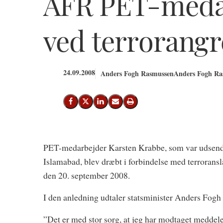
AFR PET-meda
ved terrorangr
24.09.2008
Anders Fogh Rasmussen
Anders Fogh Ras
Del på Facebook
Del på X (Twitter)
Del på LinkedIn
Send email
Print
PET-medarbejder Karsten Krabbe, som var udsend
Islamabad, blev dræbt i forbindelse med terrorans
den 20. september 2008.
I den anledning udtaler statsminister Anders Fog
”Det er med stor sorg, at jeg har modtaget meddele