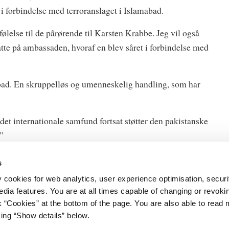
i forbindelse med terroranslaget i Islamabad.
lelse til de pårørende til Karsten Krabbe. Jeg vil også
te på ambassaden, hvoraf en blev såret i forbindelse med
abad. En skruppelløs og umenneskelig handling, som har
et internationale samfund fortsat støtter den pakistanske
”
s
y cookies for web analytics, user experience optimisation, securi
edia features. You are at all times capable of changing or revoki
nk “Cookies” at the bottom of the page. You are also able to read
et
Databeskyttelse
king “Show details” below.
Gård 11
Cookies