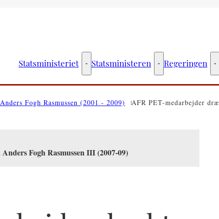
Statsministeriet
Statsministeren
Regeringen
Statsministeriet - Flere links
Statsministeren - Fler
R
Anders Fogh Rasmussen (2001 - 2009)
AFR PET-medarbejder dræb
n Anders Fogh Rasmussen III (2007-09)