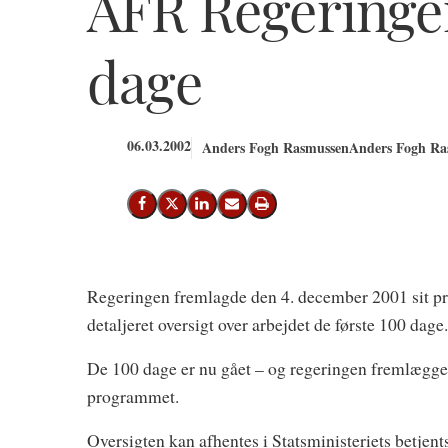
AFR Regeringen
dage
06.03.2002
Anders Fogh Rasmussen
Anders Fogh Ras
Del på Facebook
Del på X (Twitter)
Del på LinkedIn
Send email
Print
Regeringen fremlagde den 4. december 2001 sit pr
detaljeret oversigt over arbejdet de første 100 dage.
De 100 dage er nu gået – og regeringen fremlægger
programmet.
Oversigten kan afhentes i Statsministeriets betjent