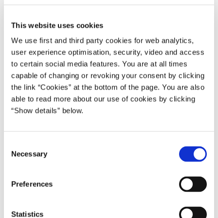
Anders Fogh Rasmussen I (2001-05)
This website uses cookies
Del på Facebook
Del på X (Twitter)
Del på LinkedIn
Send email
Print
We use first and third party cookies for web analytics,
user experience optimisation, security, video and access
to certain social media features. You are at all times
Statsminister Anders Fogh Rasmussen udtaler i forbindelse med
capable of changing or revoking your consent by clicking
Jacques Chiracs klare valgsejr ved det franske præsidentvalg:
the link “Cookies” at the bottom of the page. You are also
able to read more about our use of cookies by clicking
'Jeg ønsker Jacques Chirac og det franske folk tillykke med
“Show details” below.
valget. Den massive fravælgelse af Le Pen viser med al
tydelighed, at resultatet af den første valgrunde mere var udtryk
for splittelse og utilfredshed på venstrefløjen end reel styrket
C
opbakning bag Le Pens afskyvækkende politik.
Necessary
o
n
Jeg er sikker på, at vi i de kommende år vil se et Frankrig, der vil
s
deltage åbent og aktivt i Europas udvikling og jeg ser frem til et
Preferences
e
fortsat tæt og godt samarbejde med Frankrig om de europæiske
n
spørgsmål.'
t
Statistics