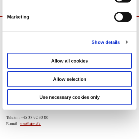
S
e
Marketing
l
e
c
Show details
t
i
o
Allow all cookies
n
Allow selection
Statsministeriet
Use necessary cookies only
Prins Jørgens Gård 11
1218 København K
Telefon: +45 33 92 33 00
E-mail:
stm@stm.dk