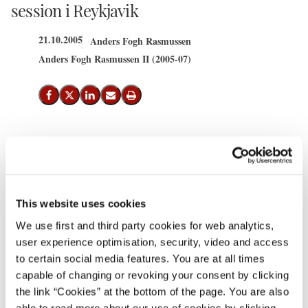
session i Reykjavik
21.10.2005
Anders Fogh Rasmussen
Anders Fogh Rasmussen II (2005-07)
Del på Facebook
Del på X (Twitter)
Del på LinkedIn
Send email
Print
I dagene 24.-26. oktober deltager statsminister Anders Fogh
Rasmussen i Nordisk Råds 57. session i Reykjavik, hvor han bl.a.
mødes med Norges nyvalgte statsminister Jens Stoltenberg.
This website uses cookies
I forbindelse med sessionen afholdes en række møder. Det drejer
We use first and third party cookies for web analytics,
sig om nordisk-baltisk statsministermøde, nordisk
user experience optimisation, security, video and access
statsministermøde, nordisk statsministermøde med lederne for
to certain social media features. You are at all times
Færøerne, Grønland og Åland samt nordisk statsministermøde
capable of changing or revoking your consent by clicking
med Nordisk Råds Præsidium. Herudover deltager statsministeren
the link “Cookies” at the bottom of the page. You are also
i generaldebatten i Nordisk Råds session.
able to read more about our use of cookies by clicking