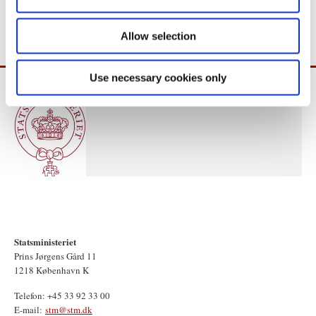
n
Yderligere oplysninger: Michael Helbo, 33922222
Allow selection
Use necessary cookies only
Statsministeriet
Prins Jørgens Gård 11
1218 København K
Telefon: +45 33 92 33 00
E-mail:
stm@stm.dk