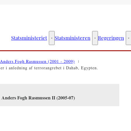
Statsministeriet
Statsministeren
Regeringen
Statsministeriet - Flere links
Statsministeren - Fler
R
Anders Fogh Rasmussen (2001 - 2009)
r i anledning af terrorangrebet i Dahab, Egypten.
n Anders Fogh Rasmussen II (2005-07)