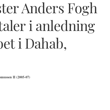
ster Anders Fogh
ler i anledning
bet i Dahab,
mussen II (2005-07)