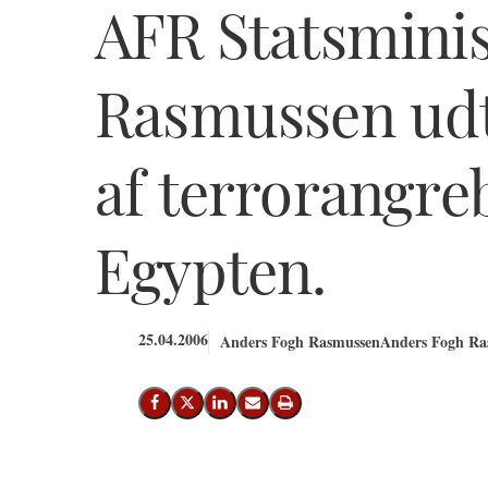
AFR Statsmini
Rasmussen udta
af terrorangre
Egypten.
25.04.2006
Anders Fogh Rasmussen
Anders Fogh Ras
Del på Facebook
Del på X (Twitter)
Del på LinkedIn
Send email
Print