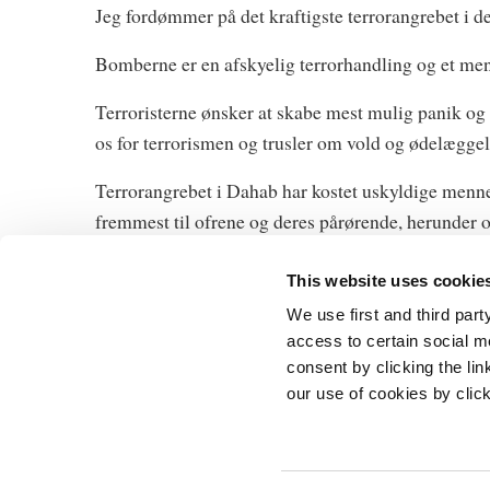
Jeg fordømmer på det kraftigste terrorangrebet i 
Bomberne er en afskyelig terrorhandling og et me
Terroristerne ønsker at skabe mest mulig panik og f
os for terrorismen og trusler om vold og ødelæggel
Terrorangrebet i Dahab har kostet uskyldige mennesk
fremmest til ofrene og deres pårørende, herunder o
This website uses cookie
We use first and third part
access to certain social m
consent by clicking the li
Statsministeri
our use of cookies by clic
Prins Jørgens 
1218 Københa
Telefon: +45 3
E-mail:
stm@s