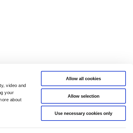
Allow all cookies
ty, video and
ng your
Allow selection
 more about
Statsministeriet på X
Regeringen.dk
Use necessary cookies only
Rigsombudsmanden på Færøerne
Rigsombudsmanden i Grønland