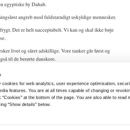
den egyptiske by Dahab.
ningsløst angreb mod fuldstændigt uskyldige mennesker.
rygt. Det er helt uacceptabelt. Vi kan og skal ikke bøje
se.
er livet og såret adskillige. Vore tanker går først og
gså til de berørte danskere.
s
y cookies for web analytics, user experience optimisation, securi
edia features. You are at all times capable of changing or revoki
nk “Cookies” at the bottom of the page. You are also able to read
et
Databeskyttelse
king “Show details” below.
Gård 11
Cookies
vn K
Kontakt
Åbenhedsordning
3 92 33 00
Tilgængelighedserklæring
tm.dk
Whistleblowerordning