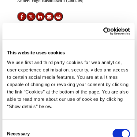
Anders Fogh Rasmussen I (2001-05)
Del på Facebook
Del på X (Twitter)
Del på LinkedIn
Send email
Print
MF Peter Skaarup, Dansk Folkeparti, rejser ifølge Ritzau nu på
ny spørgsmålet om skeptikerfløjens repræsentation i det EU-
This website uses cookies
konvent, der drøfter EU’s fremtid.
We use first and third party cookies for web analytics,
user experience optimisation, security, video and access
Hertil siger statsminister Anders Fogh Rasmussen:
to certain social media features. You are at all times
”Jeg troede egentlig den diskussion var slut. Det borgerlige
capable of changing or revoking your consent by clicking
valgforbund i Folketinget pegede i sin tid på Peter Skaarup. Dette
the link “Cookies” at the bottom of the page. You are also
resultat meddelte Folketingets formand i et brev af 1. februar 2002
able to read more about our use of cookies by clicking
udenrigsministeren, der lod oplysningen gå videre til konventets
“Show details” below.
formand. Peter Skaarup er nu medlem af konventet. Hvis han
ønsker at trække sig, indtræder hans suppleant Per Dalgaard
C
(DF).
Necessary
o