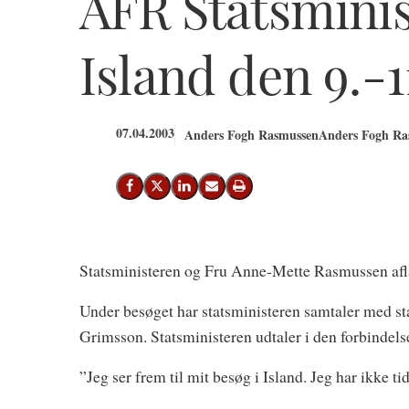
AFR Statsmini
Island den 9.-1
07.04.2003
Anders Fogh Rasmussen
Anders Fogh Ras
Del på Facebook
Del på X (Twitter)
Del på LinkedIn
Send email
Print
Statsministeren og Fru Anne-Mette Rasmussen aflægg
Under besøget har statsministeren samtaler med s
Grimsson. Statsministeren udtaler i den forbindels
”Jeg ser frem til mit besøg i Island. Jeg har ikke ti