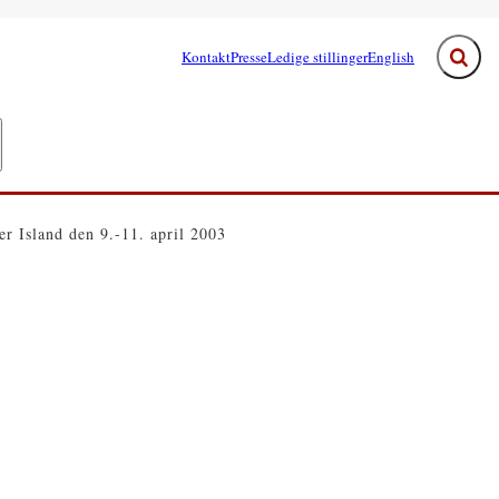
Kontakt
Presse
Ledige stillinger
English
Fold s
e links
egeringen - Flere links
r Island den 9.-11. april 2003