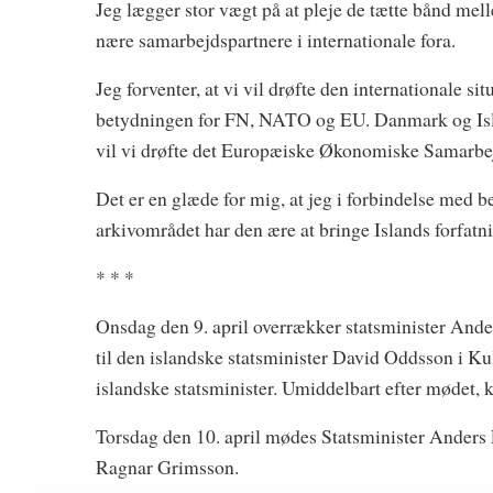
Jeg lægger stor vægt på at pleje de tætte bånd me
nære samarbejdspartnere i internationale fora.
Jeg forventer, at vi vil drøfte den internationale 
betydningen for FN, NATO og EU. Danmark og Islan
vil vi drøfte det Europæiske Økonomiske Samarbej
Det er en glæde for mig, at jeg i forbindelse med b
arkivområdet har den ære at bringe Islands forfatnin
* * *
Onsdag den 9. april overrækker statsminister And
til den islandske statsminister David Oddsson i Ku
islandske statsminister. Umiddelbart efter mødet, 
Torsdag den 10. april mødes Statsminister Ander
Ragnar Grimsson.