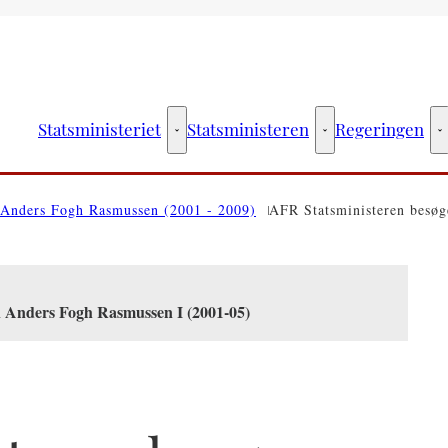
Statsministeriet
Statsministeren
Regeringen
Statsministeriet - Flere links
Statsministeren - Fler
R
Anders Fogh Rasmussen (2001 - 2009)
AFR Statsministeren besøge
n Anders Fogh Rasmussen I (2001-05)