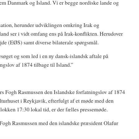
llem Danmark og Island. Vi er begge nordiske lande og
situation, herunder udviklingen omkring Irak og
d ser i vidt omfang ens på Irak-konflikten. Herudover
de (EØS) samt diverse bilaterale spørgsmål.
esøget og som led i en ny dansk-islandsk aftale på
gslov af 1874 tilbage til Island.”
ers Fogh Rasmussen den Islandske forfatningslov af 1874
lturhuset i Reykjavik, efterfulgt af et møde med den
klokken 17:30 lokal tid, er der fælles pressemøde.
s Fogh Rasmussen med den islandske præsident Olafur