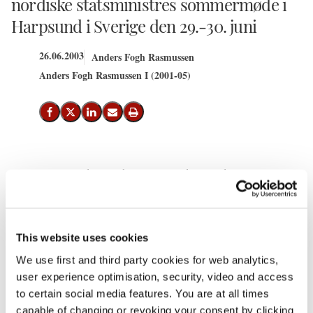
nordiske statsministres sommermøde i
Harpsund i Sverige den 29.-30. juni
26.06.2003
Anders Fogh Rasmussen
Anders Fogh Rasmussen I (2001-05)
Del på Facebook
Del på X (Twitter)
Del på LinkedIn
Send email
Print
Statsminister Anders Fogh Rasmussen deltager den 29.-30. juni i
de nordiske statsministres årlige sommermøde i Harpsund i
Sverige.
Det nordiske statsministre afholder søndag eftermiddag et møde,
This website uses cookies
hvor de vil drøfte styrket nordisk-baltisk samarbejde i EU, aktuelle
We use first and third party cookies for web analytics,
EU-spørgsmål, forholdet til Rusland, de transatlantiske
user experience optimisation, security, video and access
forbindelser og kampen mod terror.
to certain social media features. You are at all times
capable of changing or revoking your consent by clicking