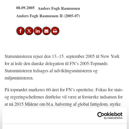
08.09.2005
Anders Fogh Rasmussen
Anders Fogh Rasmussen II (2005-07)
Del på Facebook
Del på X (Twitter)
Del på LinkedIn
Send email
Print
Statsministeren rejser den 13.-15. september 2005 til New York
for at lede den danske delegation til FN’s 2005-Topmøde.
Statsministeren ledsages af udviklingsministeren og
miljøministeren.
På topmødet markeres 60-året for FN’s oprettelse. Fokus for stats-
og regeringschefernes drøftelse vil være at forstærke indsatsen for
at nå 2015 Målene om bl.a. halvering af global fattigdom, styrke
FN’s rolle i opretholdelsen af fred og sikkerhed, og øge respekten
for menneskerettigheder. Et gennemgående tema vil være behovet
for at gennemføre omfattende reformer af FN.