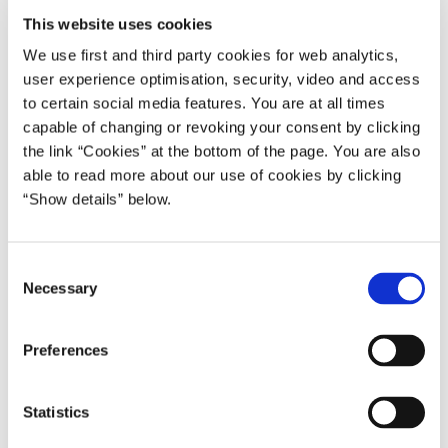
This website uses cookies
Der vil i forbindelse med topmødet blive afholdt et særligt
topmøde i FN’s Sikkerhedsråd, hvor statsministeren deltager i
We use first and third party cookies for web analytics,
kraft af det danske medlemskab af Sikkerhedsrådet i 2005-6.
user experience optimisation, security, video and access
Sikkerhedsrådstopmødets dagsorden fokuserer på
to certain social media features. You are at all times
terrorbekæmpelse og konfliktforebyggelse i Afrika.
capable of changing or revoking your consent by clicking
the link “Cookies” at the bottom of the page. You are also
Statsminister Anders Fogh Rasmussen udtaler i den anledning:
able to read more about our use of cookies by clicking
“Show details” below.
”Jeg ser frem til at deltage i FN’s 2005 Topmøde i næste uge. Det
internationale samfund står i dag overfor enorme udfordringer, der
ser ganske anderledes ud, end da vi oprettede FN i 1945. For mig
C
er det vigtigt, at FN får mulighed for at spille en større rolle i
Necessary
o
håndteringen af problemer som terrorisme, spredning af
n
masseødelæggelsesvåben, fattigdom, sult og sygdom samt
s
Preferences
miljønedbrydning osv. Det er derfor vigtigt, at FN gennemgår
e
ganske omfattende reformer - både institutionelt og administrativt.
n
Jeg håber, at vi med Topmødet kommer et skridt videre i retning
t
Statistics
af fælles løsninger på disse problemstillinger.”
S