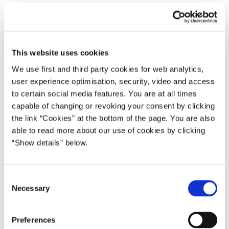
16.09.2002
Anders Fogh Rasmussen
Anders Fogh Rasmussen I (2001-05)
This website uses cookies
Del på Facebook
Del på X (Twitter)
Del på LinkedIn
Send email
Print
We use first and third party cookies for web analytics,
user experience optimisation, security, video and access
to certain social media features. You are at all times
Statsminister Anders Fogh Rasmussen har i dag talt i telefon med
capable of changing or revoking your consent by clicking
den østrigske kansler Wolfgang Schüssel. Statsministeren udtaler i
the link “Cookies” at the bottom of the page. You are also
den anledning:
able to read more about our use of cookies by clicking
“Show details” below.
”Jeg har i dag haft en telefonisk samtale med min østrigske
kollega, kansler Wolfgang Schüssel. Jeg har fået en
førstehåndsberetning om situationen i østrigsk politik og
C
forventningerne til det kommende valg.
Necessary
o
n
Kansler Schüssel har over for mig slået fast, at det østrigske valg
s
ikke vil påvirke tidsplanen for færdiggørelse af forhandlingerne
Preferences
e