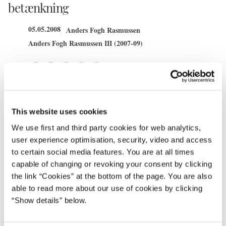
betænkning
05.05.2008
Anders Fogh Rasmussen
Anders Fogh Rasmussen III (2007-09)
Del på Facebook
Del på X (Twitter)
Del på LinkedIn
Send email
Print
This website uses cookies
Statsministeren og landsstyreformand Hans Enoksen modtager
tirsdag den 6. maj 2008 Grønlandsk-dansk selvstyrekommissions
We use first and third party cookies for web analytics,
betænkning ved et arrangement i kulturhuset Katuaq i Nuuk.
user experience optimisation, security, video and access
to certain social media features. You are at all times
Statsministeren udtaler:
capable of changing or revoking your consent by clicking
the link “Cookies” at the bottom of the page. You are also
”Jeg ser frem til at modtage resultatet af det arbejde, som
able to read more about our use of cookies by clicking
landsstyreformanden og jeg satte igang i 2004 om grundlaget for
“Show details” below.
en selvstyreordning for Grønland”.