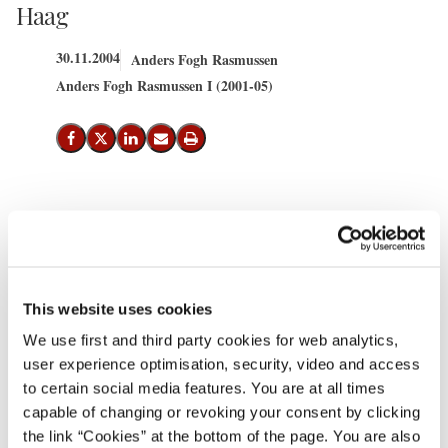
Haag
30.11.2004
Anders Fogh Rasmussen
Anders Fogh Rasmussen I (2001-05)
Del på Facebook
Del på X (Twitter)
Del på LinkedIn
Send email
Print
Statsminister Anders Fogh Rasmussen mødes onsdag den 1.
december 2004 med formanden for Det Europæiske Råd Jan
Peter Balkenende i Haag.
This website uses cookies
Formålet med mødet er at drøfte de spørgsmål, som er på
dagsordenen ved mødet i Det Europæiske Råd den 16.-17.
We use first and third party cookies for web analytics,
user experience optimisation, security, video and access
december. Det gælder blandt andet spørgsmålet om at indlede
to certain social media features. You are at all times
optagelsesforhand­linger med Tyrkiet. Kommissionen har som
capable of changing or revoking your consent by clicking
bekendt anbefalet, at der indledes optagelsesforhandlinger med
the link “Cookies” at the bottom of the page. You are also
Tyrkiet. Det Europæiske Råd skal på den baggrund træffe