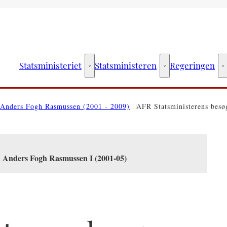
Statsministeriet
Statsministeren
Regeringen
Statsministeriet - Flere links
Statsministeren - Fler
R
Anders Fogh Rasmussen (2001 - 2009)
AFR Statsministerens besøg
n Anders Fogh Rasmussen I (2001-05)