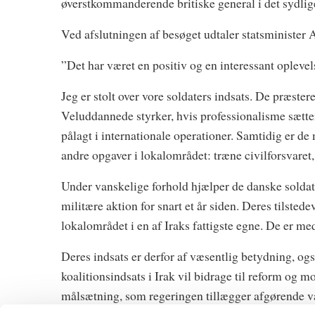
øverstkommanderende britiske general i det sydlige
Ved afslutningen af besøget udtaler statsministe
”Det har været en positiv og en interessant oplevel
Jeg er stolt over vore soldaters indsats. De præster
Veluddannede styrker, hvis professionalisme sætter 
pålagt i internationale operationer. Samtidig er de
andre opgaver i lokalområdet: træne civilforsvaret, 
Under vanskelige forhold hjælper de danske soldate
militære aktion for snart et år siden. Deres tilste
lokalområdet i en af Iraks fattigste egne. De er med
Deres indsats er derfor af væsentlig betydning, og
koalitionsindsats i Irak vil bidrage til reform og m
målsætning, som regeringen tillægger afgørende v