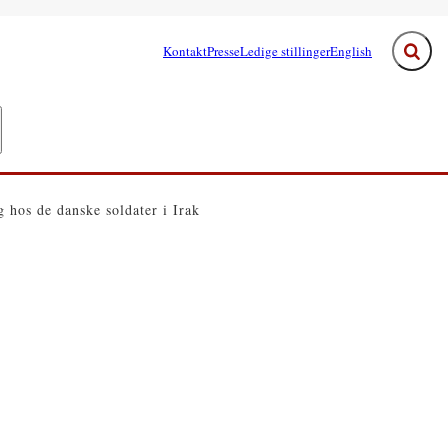
Kontakt
Presse
Ledige stillinger
English
Fold s
e links
egeringen - Flere links
 hos de danske soldater i Irak