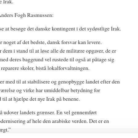
 Irak.
r Anders Fogh Rasmussen:
se at besøge det danske kontingent i det sydøstlige Irak.
er noget af det bedste, dansk forsvar kan levere.
dem i stand til at løse alle de militære opgaver, de er
 med deres baggrund vel rustede til også at påtage sig
reparere skoler, bistå lokalforvaltningen.
r med til at stabilisere og genopbygge landet efter den
deværelse og virke har umiddelbar betydning for
 til at hjælpe det nye Irak på benene.
så udover landets grænser. En vel gennemført
odernisering af hele den arabiske verden. Det er en
ægt.”