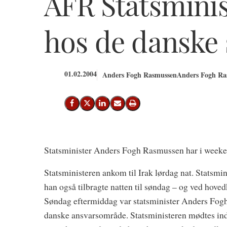
AFR Statsmini
hos de danske s
01.02.2004
Anders Fogh Rasmussen
Anders Fogh Ras
Del på Facebook
Del på X (Twitter)
Del på LinkedIn
Send email
Print
Statsminister Anders Fogh Rasmussen har i weekend
Statsministeren ankom til Irak lørdag nat. Statsm
han også tilbragte natten til søndag – og ved hov
Søndag eftermiddag var statsminister Anders Fogh
danske ansvarsområde. Statsministeren mødtes in