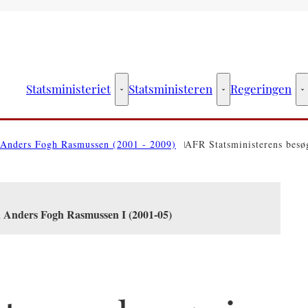
Statsministeriet
Statsministeren
Regeringen
Statsministeriet - Flere links
Statsministeren - Fler
R
Anders Fogh Rasmussen (2001 - 2009)
AFR Statsministerens besøg
n Anders Fogh Rasmussen I (2001-05)