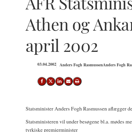
AFR Statsminis
Athen og Ankara
april 2002
03.04.2002
Anders Fogh Rasmussen
Anders Fogh Ras
Del på Facebook
Del på X (Twitter)
Del på LinkedIn
Send email
Print
Statsminister Anders Fogh Rasmussen aflægger den
Statsministeren vil under besøgene bl.a. mødes m
tyrkiske premierminister