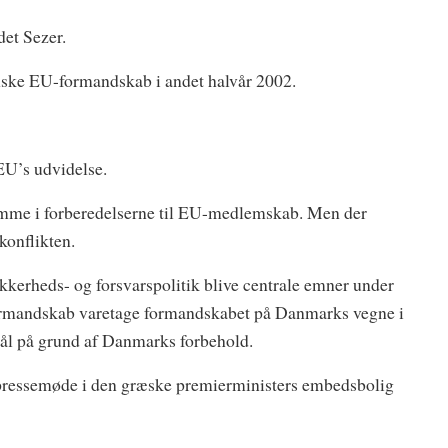
et Sezer.
anske EU-formandskab i andet halvår 2002.
EU’s udvidelse.
remme i forberedelserne til EU-medlemskab. Men der
konflikten.
kerheds- og forsvarspolitik blive centrale emner under
ormandskab varetage formandskabet på Danmarks vegne i
mål på grund af Danmarks forbehold.
 pressemøde i den græske premierministers embedsbolig