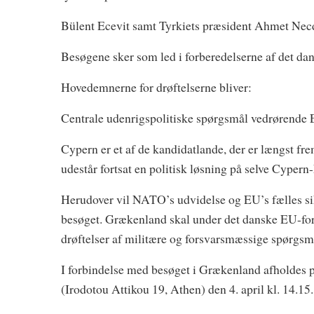
Bülent Ecevit samt Tyrkiets præsident Ahmet Necd
Besøgene sker som led i forberedelserne af det d
Hovedemnerne for drøftelserne bliver:
Centrale udenrigspolitiske spørgsmål vedrørende 
Cypern er et af de kandidatlande, der er længst f
udestår fortsat en politisk løsning på selve Cypern-
Herudover vil NATO’s udvidelse og EU’s fælles sik
besøget. Grækenland skal under det danske EU-f
drøftelser af militære og forsvarsmæssige spørgs
I forbindelse med besøget i Grækenland afholdes
(Irodotou Attikou 19, Athen) den 4. april kl. 14.15.