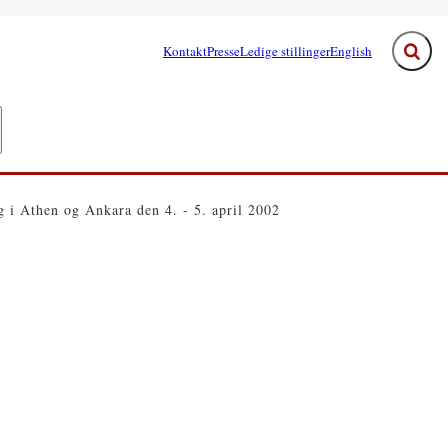
Kontakt
Presse
Ledige stillinger
English
Fold s
e links
egeringen - Flere links
 i Athen og Ankara den 4. - 5. april 2002