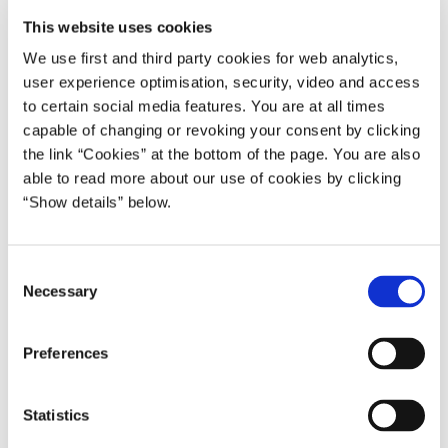
Anders Fogh Rasmussen II (2005-07)
This website uses cookies
We use first and third party cookies for web analytics,
Del på Facebook
Del på X (Twitter)
Del på LinkedIn
Send email
Print
user experience optimisation, security, video and access
to certain social media features. You are at all times
capable of changing or revoking your consent by clicking
Europæisk mindehøjtidelighed i solidaritet med ofrene for
the link “Cookies” at the bottom of the page. You are also
terrorbomberne i London.
able to read more about our use of cookies by clicking
“Show details” below.
Det kommende østrigske EU-formandskab har opfordret alle EU-
lande til en fælles demonstration af solidaritet med det britiske folk
for at vise, at hele Europa deler dets sorg og smerte.
C
Necessary
o
Alle danskere opfordres derfor til samtidig med den britiske
n
befolkning at mindes ofrene for terrorbomberne i London ved at
s
deltage i to minutters stilhed torsdag den 14. juli kl. 13:00 (p.g.a.
Preferences
e
tidsforskel til London).
n
t
Statistics
S