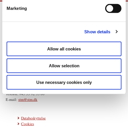
e
Marketing
l
e
c
Show details
t
i
o
Allow all cookies
n
Allow selection
Statsministeriet
Prins Jørgens Gård 11
Use necessary cookies only
1218 København K
Telefon: +45 33 92 33 00
E-mail:
stm@stm.dk
Databeskyttelse
Cookies