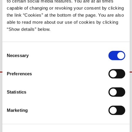
Anders Fogh Rasmussen I (2001-05)
to certain social media features. You are at all times
capable of changing or revoking your consent by clicking
the link “Cookies” at the bottom of the page. You are also
Del på Facebook
Del på X (Twitter)
Del på LinkedIn
Send email
Print
able to read more about our use of cookies by clicking
“Show details” below.
Der afholdes ikke pressemøde i Statsministeriet efter
ministermødet i dag.
C
Necessary
o
n
s
Preferences
e
n
t
Statistics
S
e
Marketing
l
e
c