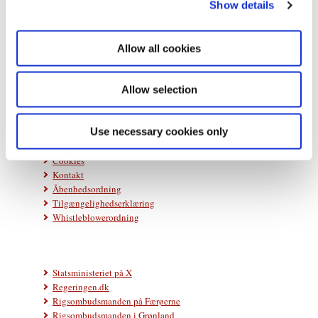
Show details
t
i
Statsministeriet
o
Prins Jørgens Gård 11
Allow all cookies
n
1218 København K
Telefon: +45 33 92 33 00
Allow selection
E-mail:
stm@stm.dk
Use necessary cookies only
Databeskyttelse
Cookies
Kontakt
Åbenhedsordning
Tilgængelighedserklæring
Whistleblowerordning
Statsministeriet på X
Regeringen.dk
Rigsombudsmanden på Færøerne
Rigsombudsmanden i Grønland