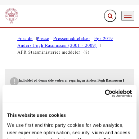
Fold søgefelt ud
Menu
Gå til forsiden
Forside
Presse
Pressemeddelelser
Før 2019
Anders Fogh Rasmussen (2001 - 2009)
AFR Statsministeriet meddeler: (8)
Indholdet på denne side vedrører regeringen Anders Fogh Rasmussen I
(2001-05)
PRESSEMEDDELELSER
This website uses cookies
AFR Statsministeriet meddeler: (8)
We use first and third party cookies for web analytics,
18.01.2005
Anders Fogh Rasmussen
user experience optimisation, security, video and access