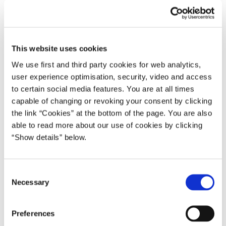
Anders Fogh Rasmussen III (2007-09)
Del på Facebook
Del på X (Twitter)
Del på LinkedIn
Send email
Print
This website uses cookies
We use first and third party cookies for web analytics,
Der afholdes trepartsmøde i Spejlsalen i Statsministeriet onsdag
user experience optimisation, security, video and access
den 1. oktober om konkrete initiativer, der kan skaffe mere
to certain social media features. You are at all times
arbejdskraft i de kommende år.
capable of changing or revoking your consent by clicking
the link “Cookies” at the bottom of the page. You are also
Udgangspunktet for drøftelserne på mødet vil være et oplæg fra
able to read more about our use of cookies by clicking
Arbejdsmarkedskommissionen. Oplægget kan læses på
“Show details” below.
www.amkom.dk
.
Arbejdsmarkedskommissionen er også inviteret til drøftelserne.
C
Necessary
* * *
o
n
Mødet starter klokken 08:00 og forventes at slutte klokken 10:00.
s
Preferences
e
Der vil være fotomulighed ved mødets start. Efter mødet vil der