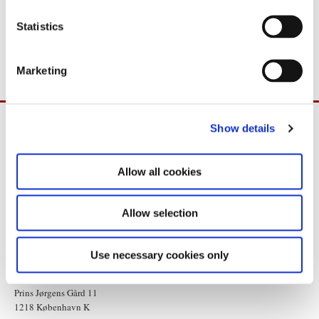
n
være et kort door-step.
t
Statistics
S
Yderligere oplysninger: Michael Helbo, tlf. 33 92 22 22
e
Marketing
l
e
c
Show details
t
i
o
Allow all cookies
n
Allow selection
Use necessary cookies only
Statsministeriet
Prins Jørgens Gård 11
1218 København K