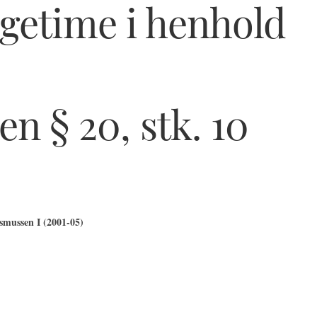
getime i henhold
n § 20, stk. 10
mussen I (2001-05)