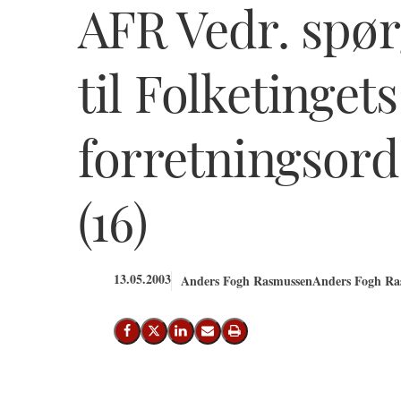
AFR Vedr. spør
til Folketingets
forretningsorde
(16)
13.05.2003
Anders Fogh Rasmussen
Anders Fogh Ras
Del på Facebook
Del på X (Twitter)
Del på LinkedIn
Send email
Print