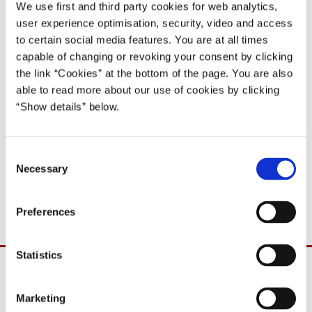
10, den 03.12.08.
We use first and third party cookies for web analytics,
user experience optimisation, security, video and access
02.12.2008
to certain social media features. You are at all times
Anders Fogh Rasmussen
capable of changing or revoking your consent by clicking
Anders Fogh Rasmussen III (2007-09)
the link “Cookies” at the bottom of the page. You are also
able to read more about our use of cookies by clicking
Del på Facebook
Del på X (Twitter)
Del på LinkedIn
Send email
Print
“Show details” below.
C
Det skal hermed meddeles, at velfærdsministeren og ministeren
Necessary
o
for ligestilling samt ministeren for sundhed og forebyggelse
n
deltager i Folketingets spørgetime onsdag den 3. december 2008.
s
Preferences
e
n
t
Statistics
S
e
Marketing
l