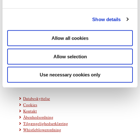
e
c
Show details
t
i
o
Allow all cookies
n
Statsministeriet
Prins Jørgens Gård 11
Allow selection
1218 København K
Telefon: +45 33 92 33 00
Use necessary cookies only
E-mail:
stm@stm.dk
Databeskyttelse
Cookies
Kontakt
Åbenhedsordning
Tilgængelighedserklæring
Whistleblowerordning