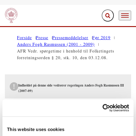
Fold søgefelt ud
Menu
Gå til forsiden
Forside
Presse
Pressemeddelelser
Før 2019
Anders Fogh Rasmussen (2001 - 2009)
AFR Vedr. spørgetime i henhold til Folketingets
forretningsorden § 20, stk. 10, den 03.12.08.
Indholdet på denne side vedrører regeringen Anders Fogh Rasmussen III
(2007-09)
PRESSEMEDDELELSER
AFR Vedr. spørgetime i henhold til
Folketingets forretningsorden § 20, stk.
This website uses cookies